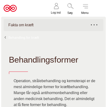
Støt nu
Til
Log ind
Søg
Menu
cancer.dk
Fakta om kræft
Behandling for kræft
Behandlingsformer
Operation, strålebehandling og kemoterapi er de
mest almindelige former for kræftbehandling.
Mange får også antihormonbehandling eller
anden medicinsk behandling. Det er almindeligt
at få flere former for behandling.