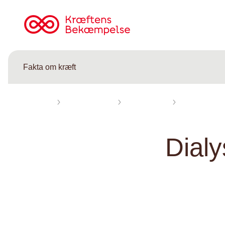
Til
cancer.dk
Fakta om kræft
Forsiden
Fakta om kræft
Ordbog kræft
Dialyse
Dial