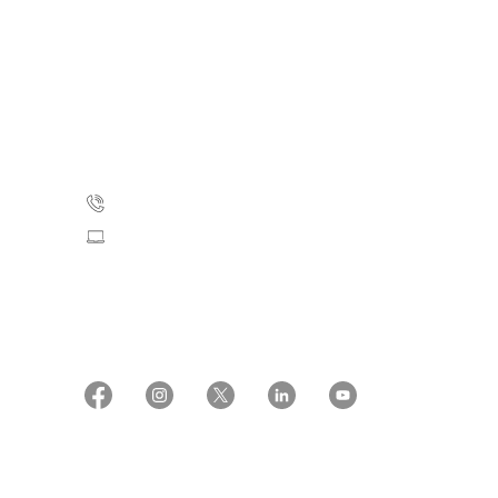
Kræftens Bekæmpelse
Strandboulevarden 49
2100 København Ø
35 25 75 00
Skriv til os
CVR: 55629013
EAN numre