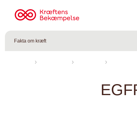
Til
cancer.dk
Fakta om kræft
Forsiden
Fakta om kræft
Ordbog kræft
EGFR
EGF