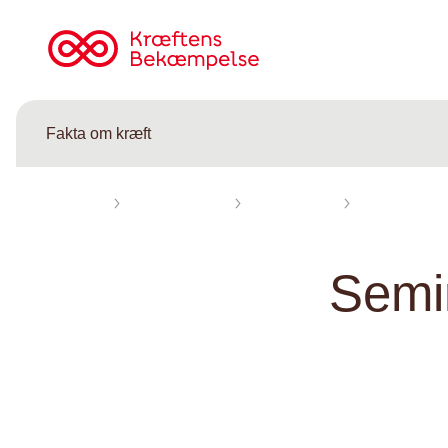
Til
cancer.dk
Fakta om kræft
Forsiden
Fakta om kræft
Ordbog kræft
Seminom
Sem