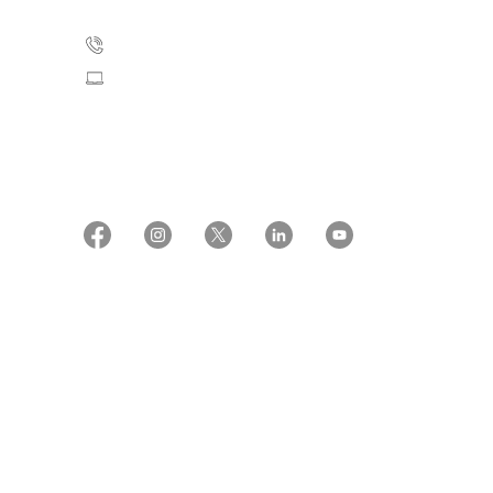
35 25 75 00
Skriv til os
CVR: 55629013
EAN numre