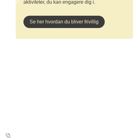
aktiviteter, du kan engagere dig i.
Se her hvordan du bliver frivillig
Kræftens Bekæmpelse
Strandboulevarden 49
2100 København Ø
35 25 75 00