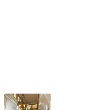
Succes med første Demokratidage i 2023
Inspirationen til Demokratidagene kommer fra USA.
Frivillige og medarbejdere fra Kræftens Bekæmpelse har
tidligere været i USA, hvor amerikanske frivillige fra
American Cancer Society mødes en gang om året med
politikere i Washington fra deres egen delstat for at sætte
fokus på kræftsagen.
Demokratidage er udviklet, så de passer bedre til vores
politiske forhold i Danmark. I 2023 blev de afholdt for
første gang – og med stor succes.
Frivillige mødtes i 2023 med
politiker Rasmus Horn på
Christiansborg