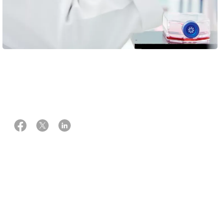
03 april 2024
Af Katinka Agger
Hvad kommer der egentlig ud af den forskning, som
Kræftens Bekæmpelse støtter? Vil du gerne finde svar på