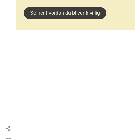
Se her hvordan du bliver frivillig
Kræftens Bekæmpelse
Strandboulevarden 49
2100 København Ø
35 25 75 00
Skriv til os