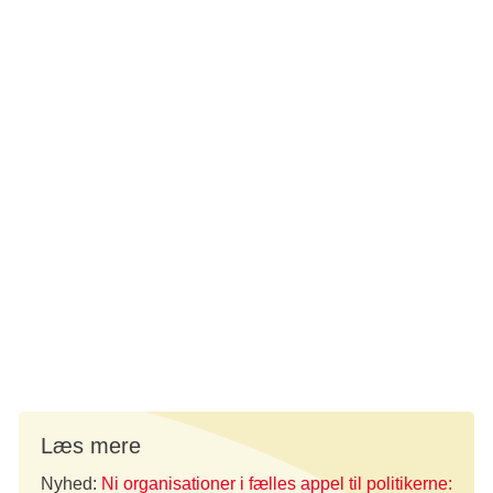
og unge afhængige af rygning. Det er virkeligheden, men
det behøver ikke være fremtiden.
Hvis det står til os, skal tobak og nikotin ikke længere
sælges som forbrugerprodukter i efter 2035.
Hvad gør vi?
I denne uge indrykker vi sammen med en række store
organisationer helsidesannoncer i landets dagblade.
Annoncerne er henvendt til politikerne. Budskabet er, at vi
har en ambition, som vi håber, de vil dele med os: At
Danmark om 10 år er helt frit for tobak og nikotin.
Læs mere
Nyhed:
Ni organisationer i fælles appel til politikerne: