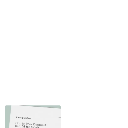
med en slutdato:
Stop for salg af tobak og
nikotinprodukter senest i 2035. Skrives ind i
lovgivningen om tobak og nikotin med klare delmål.
Begræns efterspørgslen:
Højere priser, flere røgfri
miljøer, stop for markedsføring, hjælp til at blive røg-
og nikotinfri.
Reducer udbuddet:
Stop for nye produkter. Forbyd
onlinesalg. Indfør licens og markant færre butikker,
som sælger tobak og nikotin. Vedtag tobaks- og
nikotinfri generation med stop for salg til alle født
efter 2010.
Annoncen er indrykket i i landets
dagblade og er henvendt til
politikerne.