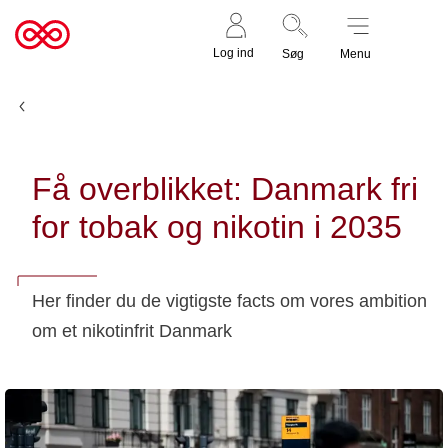
Støt nu
Til
Log ind
Søg
Menu
cancer.dk
Nyheder
Få overblikket: Danmark fri
for tobak og nikotin i 2035
Her finder du de vigtigste facts om vores ambition
om et nikotinfrit Danmark