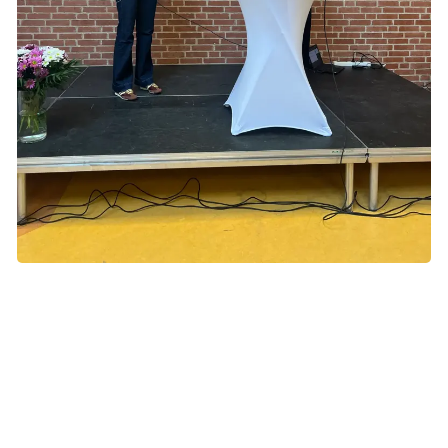
Pia Brostrøm blev interviewet af konsulent i Kræftens
Bekæmpelse, Lone Holm, der står til venstre i billedet.
Det er vigtigt at påvirke politikerne lokalt
Bag vælgermødet stod et samarbejde mellem
Regionsudvalget Hovedstaden, flere lokalforeninger og
områdekontoret i Hovedstaden. Marianne Karstensen,