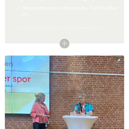
Regionsrådsformand i Hovedstaden, Lars Gaardhøj
(A)
Regionsrådsmedlem i Hovedstaden, Jacob
Rosenberg (C)
Regionsrådsmedlem i Sjælland, Camilla Hove Lund
(V)
Regionsrådsmedlem i Hovedstaden, Christine Dal
(V)
Borgmester i Tårnby kommune, Allan S. Andersen
(A)
Borgmester i Ishøj kommune, Merete Amdisen (A)