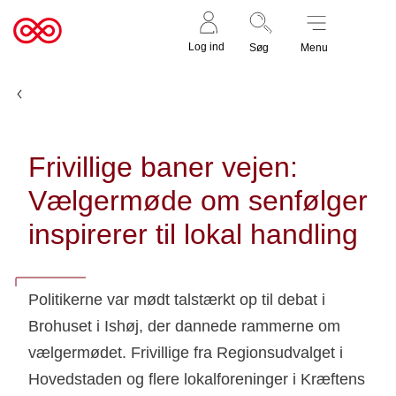
Støt nu
Til
Log ind
Søg
Menu
cancer.dk
Nyheder
Frivillige baner vejen:
Vælgermøde om senfølger
inspirerer til lokal handling
Politikerne var mødt talstærkt op til debat i
Brohuset i Ishøj, der dannede rammerne om
vælgermødet. Frivillige fra Regionsudvalget i
Hovedstaden og flere lokalforeninger i Kræftens