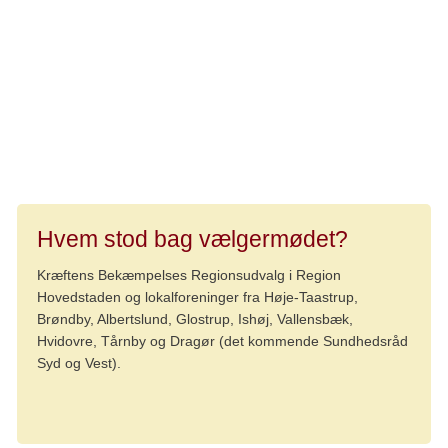
lignende arrangement for som Marianne siger:
- Jeg kan godt forstå, hvis det virker som en stor opgave,
men man behøver ikke gøre det alene. Samarbejd med
andre frivillige, brug områdekontorene – og tag det et
skridt ad gangen.
Hvem stod bag vælgermødet?
Kræftens Bekæmpelses Regionsudvalg i Region
Hovedstaden og lokalforeninger fra Høje-Taastrup,
Brøndby, Albertslund, Glostrup, Ishøj, Vallensbæk,
Hvidovre, Tårnby og Dragør (det kommende Sundhedsråd
Syd og Vest).