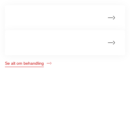
Livet med kræft i svælget
Opfølgningsforløb efter kræft i svælget
Se alt om behandling
Kræftens Bekæmpelse