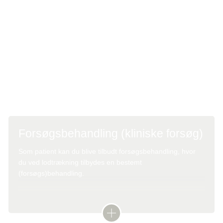
med kemoterapi for kræft i svælget er for tiden en
eksperimentel behandling. Der er endnu ikke fundet
nogen medicinsk behandlingsmulighed, der med
sikkerhed viser effekt i form af livsforlængende virkning.
Læs mere:
Forsøgsbehandling
Forsøgsbehandling (kliniske forsøg)
Som patient kan du blive tilbudt forsøgsbehandling, hvor
du ved lodtrækning tilbydes en bestemt
(forsøgs)behandling.
Forsøgsbehandlingen skal afklare den optimale
behandlingskombination inden for sygdommen.
Forsøgsbehandling er altid blevet godkendt af Etisk