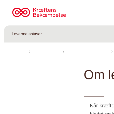
Til
cancer.dk
Levermetastaser
Forsiden
Levermetastaser
Fakta om levermetastaser
Om l
Når kræftc