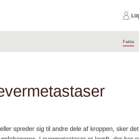
Lo
Fakta
Om levermetastaser
evermetastaser
eller spreder sig til andre dele af kroppen, sker d