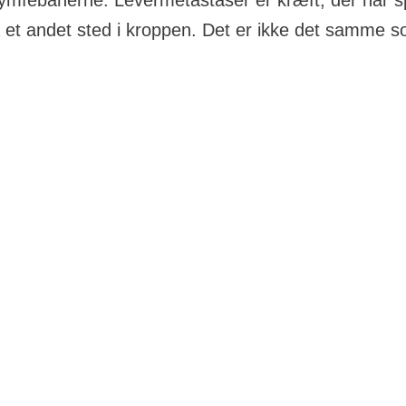
lymfebanerne. Levermetastaser er kræft, der har spr
a et andet sted i kroppen. Det er ikke det samme 
.
 ind i et blodkar eller lymfekar. På den måde kan løsrev
blodet eller lymfevæsken til andre steder i kroppen. Her 
sætte sig fast og danne nye knuder, som kaldes metastas
, at kræft opstår i leveren (primær leverkræft). Mere end 
everen opstår på grund af spredning fra en kræftknude, d
oppen. Metastaser i leveren kommer ofte fra kræftknuder 