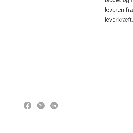
blodet og 
leveren fr
leverkræft
17 januar 2023
Kræft kan vokse
blive ført med 
Ekspert:
Overlæge, ph.d., kirurg
kræftcellerne 
Mogens Tornby Stender
Det er sjældent
kræftknuder i l
andet sted i kr