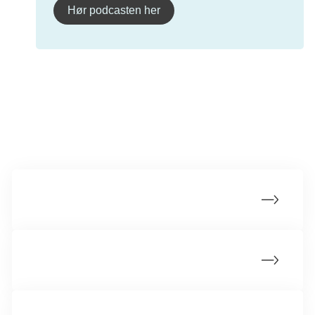
Hør podcasten her
Mere om livmoderkræft
Livet med livmoderkræft
Opfølgningsforløb for livmoderkræft