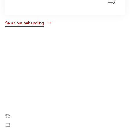
Behandling ved spredning
Se alt om behandling
Kræftens Bekæmpelse
Strandboulevarden 49
2100 København Ø
35 25 75 00
Skriv til os