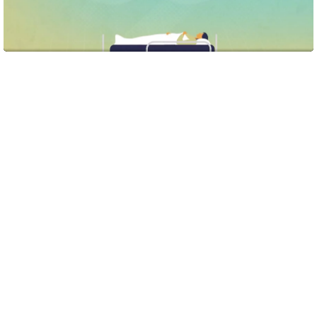
Se film om forsøgsbehandling. Hvad går det ud på, er det farligt, er
det noget for mig?
Overvejer du at deltage i forsøgsbehandling?
Forsøgsbehandling er en vigtig del af arbejdet med at
finde nye og bedre behandlinger. Hvis du deltager i
forsøgsbehandling, får du en ny type medicin eller ny
behandling.
På den måde kan lægerne finde ud af, om nye
behandlinger virker bedre eller har færre bivirkninger end
de nuværende behandlinger. Det giver ny viden og er med
til at udvikle bedre kræftbehandlinger i fremtiden.