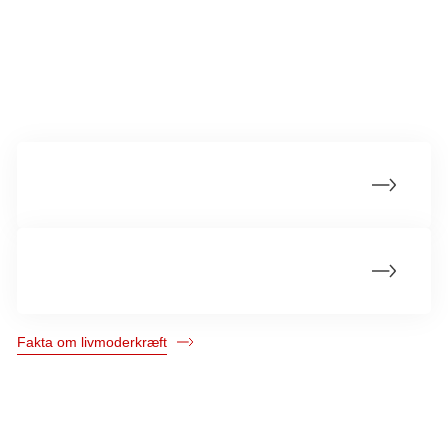
Mere om livmoderkræft
Statistik om livmoderkræft
Hvad er livmoderkræft?
Fakta om livmoderkræft