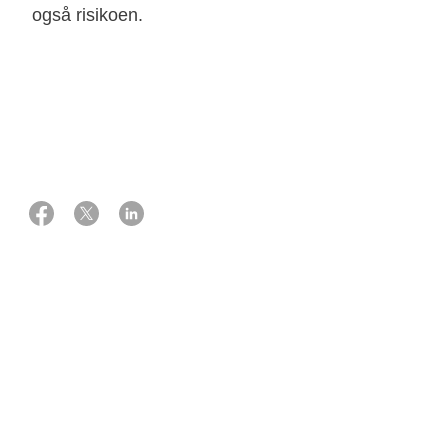
også risikoen.
29 maj 2023
Kilder: Overlæge, ph.d., Kirsten Marie Jochumsen (gynækolog) og
overlæge Anja Ør Knudsen (onkolog). Begge Dansk Gynækologisk
Cancer Gruppe, Endometriecancergruppen
Hvem rammes primært?
Livmoderkræft rammer primært kvinder efter
overgangsalderen med faldende hyppighed efter 70-