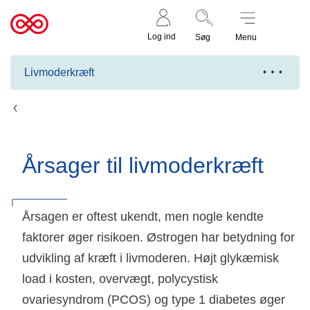
Støt nu
Til
Log ind
Søg
Menu
cancer.dk
Livmoderkræft
Fakta om livmoderkræft
Årsager til livmoderkræft
Årsagen er oftest ukendt, men nogle kendte
faktorer øger risikoen. Østrogen har betydning for
udvikling af kræft i livmoderen. Højt glykæmisk
load i kosten, overvægt, polycystisk
ovariesyndrom (PCOS) og type 1 diabetes øger