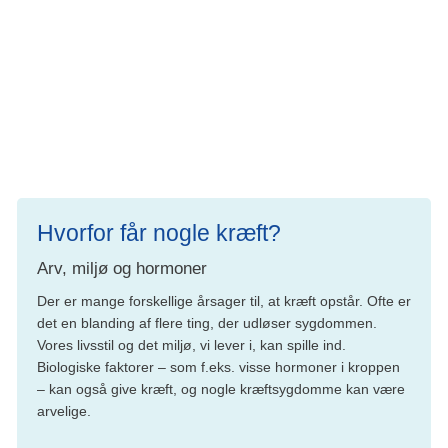
have en positiv effekt, eller det kan tænkes, at kaffen
påvirker ens insulinfølsomhed i en gavnlig retning.
Amning nedsætter måske risikoen
Amning kan muligvis nedsætte risikoen for at
udvikle livmoderkræft.
Hvorfor får nogle kræft?
Arv, miljø og hormoner
Der er mange forskellige årsager til, at kræft opstår. Ofte er
det en blanding af flere ting, der udløser sygdommen.
Vores livsstil og det miljø, vi lever i, kan spille ind.
Biologiske faktorer – som f.eks. visse hormoner i kroppen
– kan også give kræft, og nogle kræftsygdomme kan være
arvelige.