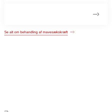
Livet med mavesækskræft
Se alt om behandling af mavesækskræft
Kræftens Bekæmpelse
Strandboulevarden 49
2100 København Ø