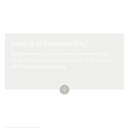
På baggrund af scanningerne kan lægen se, om knuden
er blevet lille nok til, at den kan blive fjernet ved operation.
Hvad er strålebehandling?
Strålebehandling
er som regel
røntgenstråler
med høj
energi. Strålerne påvirker kræftcellerne, så de enten dør
eller holder op med at dele sig.
Nogle gange får man
strålebehandling
før eller efter en
operation:
Før for at gøre operationen mulig
Bivirkninger ved strålebehandling af
maveregionen
Efter for at forebygge tilbagefald af sygdommen
Strålebehandling
i mave-tarmområdet eller omkring
Andre gange får man
strålebehandling
for at lindre