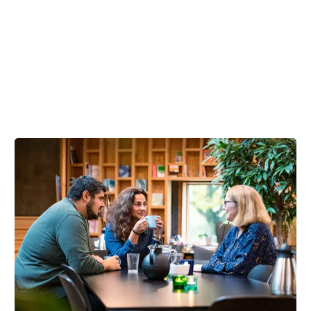
Tekst: Digital redaktør Tine Løvschall-Wedel og lægefaglig redaktør
Elisabeth Kjems
Denne tekst er skrevet af rigtige mennesker – læs mere om,
hvordan
teksterne på cancer.dk bliver til.