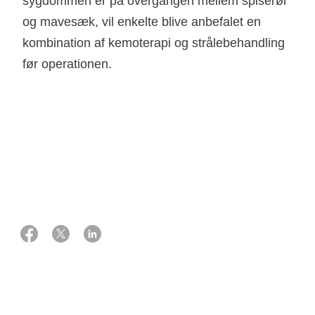
sygdommen er på overgangen mellem spiserør
og mavesæk, vil enkelte blive anbefalet en
kombination af kemoterapi og strålebehandling
før operationen.
14 oktober 2025
Eksperter:
Overlæge, ph.d., kirurg
Alan Patrick Ainsworth
Overlæge, ph.d., onkolog
Lene Bæksgaard Jensen