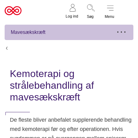
Støt nu
Til
Log ind
Søg
Menu
cancer.dk
Mavesækskræft
Behandling af mavesækskræft
Kemoterapi og
strålebehandling af
mavesækskræft
De fleste bliver anbefalet supplerende behandling
med kemoterapi før og efter operationen. Hvis