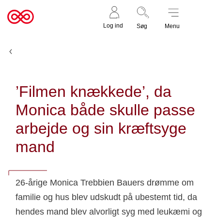
Støt nu
Til
Log ind
Søg
Menu
cancer.dk
Nyheder og fortællinger
’Filmen knækkede’, da
Monica både skulle passe
arbejde og sin kræftsyge
mand
26-årige Monica Trebbien Bauers drømme om
familie og hus blev udskudt på ubestemt tid, da
hendes mand blev alvorligt syg med leukæmi og