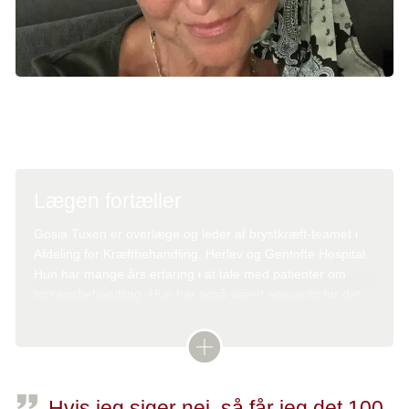
Jeanette var afklaret med, at forsøgsbehandlingen kunne give
bivirkninger, der lå ud over bivirkninger ved kemoterapi, stråler
og operation.
Lægen fortæller
Gosia Tuxen er overlæge og leder af brystkræft-teamet i
Afdeling for Kræftbehandling, Herlev og Gentofte Hospital.
Hun har mange års erfaring i at tale med patienter om
forsøgsbehandling. Hun har også været ansvarlig for det
forsøg, som Jeanette har deltaget i. Her fortæller Gosia
Tuxen om sine erfaringer:
-
Vores patienter har forskellige forudsætninger i form af
uddannelse, kendskab til den medicinske verden og angst
Hvis jeg siger nej, så får jeg det 100