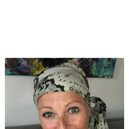
- Det er det samme, hvis man læser indlægssedlen i en
pakke panodiler - man bliver jo nærmest mere syg, end da
man startede. Jeg valgte ikke at fokusere på det.
Muligheden for at få noget godt ud af det vejede tungere
end risikoen for bivirkninger.