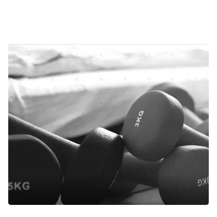
med, siden hun kom i behandling. Hun begynder at
overveje, om det er det hele værd.
Jeanette er begyndt at gå til crossfit. Hun er ikke den hurtigste