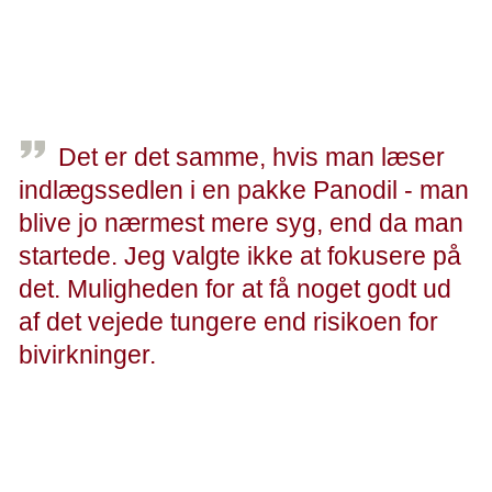
hende, tænker Jeanette også, at hun kan være med til at
forbedre behandlingen for de kvinder, der fremover får
brystkræft. Men er det grund nok til at sige ja?
Det er det samme, hvis man læser
indlægssedlen i en pakke Panodil - man
blive jo nærmest mere syg, end da man
startede. Jeg valgte ikke at fokusere på
det. Muligheden for at få noget godt ud
af det vejede tungere end risikoen for
bivirkninger.
- Jeanette
Risiko for bivirkninger