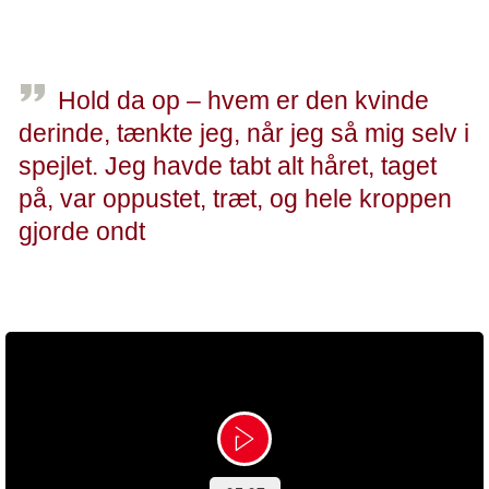
berolige mig og forsikre mig om, at det gik den rigtige vej.
Hold da op – hvem er den kvinde
derinde, tænkte jeg, når jeg så mig selv i
spejlet. Jeg havde tabt alt håret, taget
på, var oppustet, træt, og hele kroppen
gjorde ondt
- Jeanette