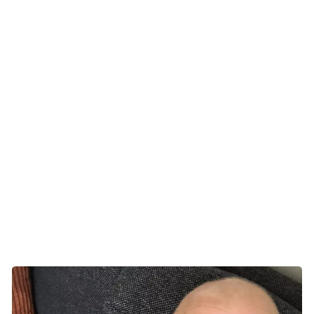
når jeg så mig selv i spejlet. Jeg havde tabt alt håret, taget
på, var oppustet, træt, og hele kroppen gjorde ondt. Jeg
hostede, øjnene var tørre, og jeg følte mig som en zombie.
’Jeg ved, du er derinde, Jeanette. Nu skal vil lige have
overstået det her, så skal vi nok få dig ud igen’, sagde jeg
til mit spejlbillede.
Hun afslutter 16 kemobehandlinger og får i november
fjernet knuden i brystet og en lymfeknude. Efter
veloverstået operation får Jeanette stråler og første
forsøgsbehandling siden operationen. Denne gang uden
forbehandling, som patienter i kemo kun får lige i starten af
behandlingen.