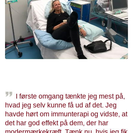
Jeanette vidste ikke, om hun fik forsøgsmedicin eller placebo.
Det skal forhindre, at patientens forventninger til behandlingen
påvirker resultatet.
I første omgang tænkte jeg mest på,
hvad jeg selv kunne få ud af det. Jeg
havde hørt om immunterapi og vidste, at
det har god effekt på dem, der har
modermærkekræft. Tænk nu, hvis jeg fik