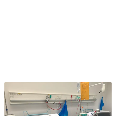
Jeanette er en af de mere end 2000 kræftpatienter, der i
2021 sagde ja til at være med i et forsøg, hvor forskere
tester en ny behandling mod kræft. Det betyder, at hun ud
over kemo får en anden type medicin. Måske. For forsøget
er et lodtrækningsforsøg, hvor kun halvdelen af deltagerne
får den nye behandling. Den anden halvdel får placebo,
der ligner medicinen, men som ikke har nogen effekt.
Jeanette og Morten kigger ikke på posen i
skraldespanden.