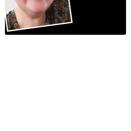
Kristine postede billeder af sig selv på sin facebookprofil
igennem det meste af sit sygdomsforløb - så alle, hun kendte,
kunne følge med.
En god måde at dø på
Det er tre år siden, at Kristine ud af det blå får konstateret
brystkræft med spredning til store dele af kroppen. Det
sidste halve år går det voldsomt ned ad bakke.
Hun når at få fem dage på det fredfyldte hospice på
Djursland. Fra sin seng har hun udsigt ud over
Århusbugten. På et tidspunkt kører sygeplejerskerne
sengen ud på terrassen, så hun kan ligge og mærke den