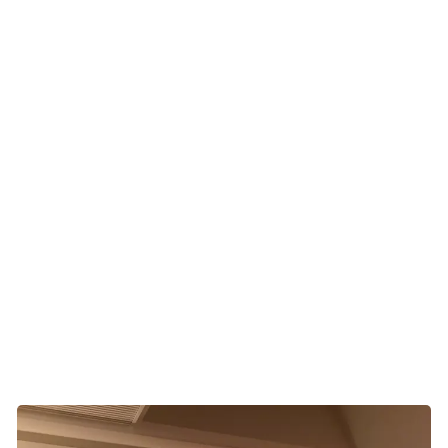
lune brise og duften af den sidste sommer.
En enkelt gang siger Kristine ja til, at Thomas må skubbe
hende en tur i kørestolen rundt om den lille sø tæt på. Men
ellers vil hun helst bare ligge i sengen. Hun trækker sig
mere og mere ind i sig selv. Men det er vigtigt for hende, at
han er helt tæt på.
- Hvor skal du hen? Hvornår kommer du tilbage? spørger
hun, hver gang han rejser sig for at gå ud i køkkenet eller
på toilettet.
For ham er det en kæmpe kærlighedserklæring, at hun
stadig har brug for ham.