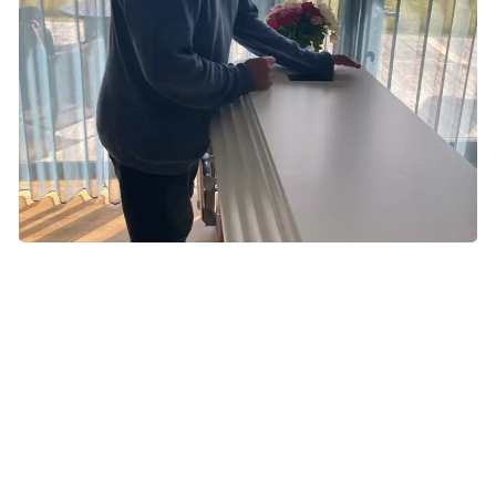
Det bliver en fin oplevelse. Laurits drikker en cola, mens
Thomas fortæller, at mors hjerte er holdt om med at slå, og
derfor er hun rejst op til stjernerne og planeterne. Så
nusser Laurits hende lidt i panden og giver hende et kys.
Bagefter kommer resten af familien ind, de synger et par
sange – og så bliver hun kørt væk i rustvognen.