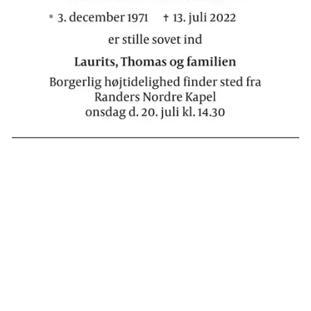
Plads til sorgen
Der går et par uger, før Laurits begynder at spørge efter sin
mor. Thomas siger, at hun er oppe på stjernerne nu.
I spisestuen hænger der et stort billede af Kristine fra før,
hun blev syg. De siger godmorgen og godnat til billedet