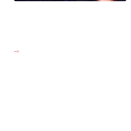
48 år sammen var ikke nok
Da lægerne i Vejle opgav at behandle Richardts lungekræft,
kom han med i et forsøgsprojekt. Det gav ham og hans
kone, Lis, fem år mere sammen i den hverdag, de holdt så
uendeligt meget af.
Kræftens Bekæmpelse
Strandboulevarden 49
2100 København Ø