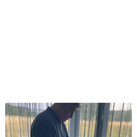
Mor er på stjernerne
Thomas sover i sengen ved siden af Kristines den nat.
Han taler med hende uafbrudt, selv om han godt ved, hun
ikke er her mere. Det føles bare som det eneste rigtige.
Næste morgen kommer Laurits. Den 14-årige dreng er
infantil autist, og indeni er han som et barn på tre. Thomas
og Kristine har hele tiden været enige om, at han skal se
sin mor, når hun er død, men de har diskuteret det meget
med familien. Heldigvis ser Kristine så fin og fredfyldt ud
nu, at alle nu er enige om, at det er en god idé.