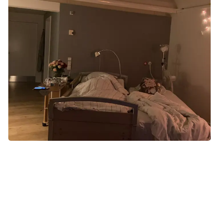
Kristine og Thomas' senge var rykket helt tæt sammen
Allerede om morgenen den 13. juli kan Thomas se på
hende, at det er ved at være slut. Han spørger personalet,
hvor lang tid hun har igen. De mener godt, der kan gå flere
uger. Men inde i sig selv tænker han, at hun nok ikke