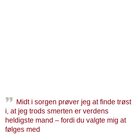
Et sidste farvel
Thomas skriver sin tale ud i én køre aftenen inden
bisættelsen, og så lægger han den væk. Han ved
nøjagtigt, hvad han vil sige.
Om morgenen giver han en kopi til bedemanden i tilfælde
af, at han ikke kan gennemføre. Men det går fint. Også til
sidst, hvor det virkelig gør ondt.
Midt i sorgen prøver jeg at finde trøst
i, at jeg trods smerten er verdens
heldigste mand – fordi du valgte mig at
følges med