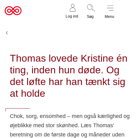
Støt nu
Til
Log ind
Søg
Menu
cancer.dk
Nyheder og fortællinger
Thomas lovede Kristine én
ting, inden hun døde. Og
det løfte har han tænkt sig
at holde
Chok, sorg, ensomhed – men også kærlighed og
øjeblikke med stor skønhed. Læs Thomas'
beretning om de første dage og måneder uden