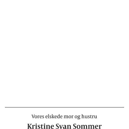
Han har ikke lyst til at kigge gennem den lille glasrude
under brændingen. Det er alligevel for voldsomt. Men
bagefter hjælper han med at få asken op fra den lille
glødekasse i bunden af ovnen.
Thomas føler, det er noget af det bedste, han nogensinde
har gjort for sig selv. Det giver ham ro og afklaring som
intet andet – en afslutning. Han ved med sig selv, at han
har gjort alt, hvad han kunne for Kristine, hele vejen
igennem. Det er en god følelse at sidde med her bagefter.
Når nu ikke det kunne være anderledes.