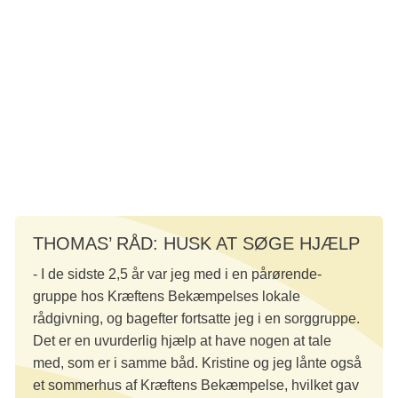
fremtiden. Han skal igennem det her, for han har masser af
planer. Han har ikke tænkt sig at sidde alene og blive en
trist gammel mand.
Hvis han gjorde det, ville han i øvrigt også få en ordentlig
røffel af Kristine, når engang de mødes igen på den anden
side. Han har lovet hende ikke at lade sit liv gå i stå. Og
det løfte har han tænkt sig at holde.
THOMAS’ RÅD: HUSK AT SØGE HJÆLP
- I de sidste 2,5 år var jeg med i en pårørende-
gruppe hos Kræftens Bekæmpelses lokale
rådgivning, og bagefter fortsatte jeg i en sorggruppe.
Det er en uvurderlig hjælp at have nogen at tale
med, som er i samme båd. Kristine og jeg lånte også
et sommerhus af Kræftens Bekæmpelse, hvilket gav