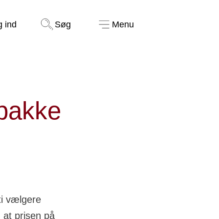
Støt nu
g ind
Søg
Menu
 pakke
ti vælgere
 at prisen på