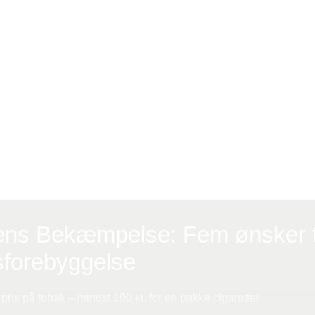
 som ønsker at kvitte tobakken.
isikoen for mere end 15 forskellige kræftsygdomme her
ligt dør næsten 16.000 mennesker i Danmark af rygning.
ekæmpelses holdning til tobakspriser:
ftens Bekæmpelse om prisen på tobak
ens Bekæmpelse: Fem ønsker t
sforebyggelse
pris på tobak – mindst 100 kr. for en pakke cigaretter