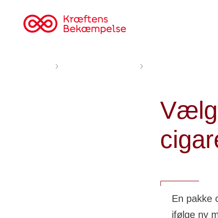
Til
cancer.dk
Forsiden
Nyheder og fortællinger
Vælgerne: 100 kr. for 
Vælge
cigar
En pakke c
ifølge ny 