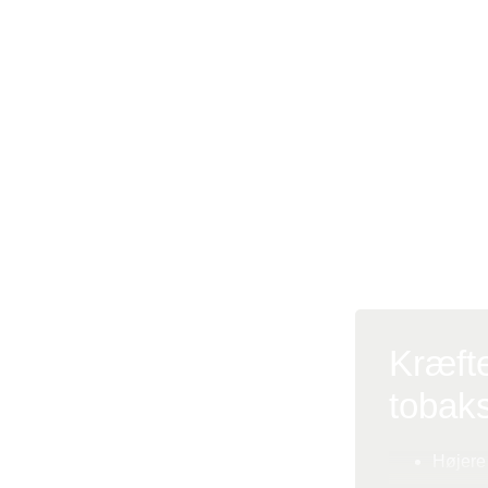
af fire rygere,
Rygning øger r
lungekræft. År
Læs Kræftens B
Det mener Kræ
Kræft
tobak
Højere 