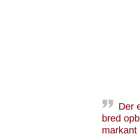
- Prisen er afg
Christiansborg v
man virkelig øn
hensigter, så s
Torsdag 22. ju
fra alle partier
Bekæmpelse opfo
dagsordenen.
Der e
bred opb
markant