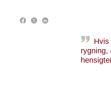
22 juni 2023
Det er ikke oft
forholder det s
Af Louise Wohllebe
de 55-60 kr., d
Hvis
rygning,
hensigte
Jesper Fisker, adm
Tallene kommer
Bekæmpelse bla