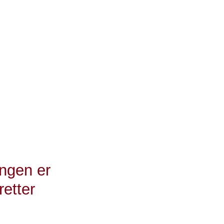
man inde på
erne op. Hvis
ære gode
hedsordførere
l. Kræftens
på
ingen er
retter