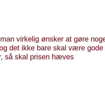
e, vælgerne ønsker højere priser. Men når det kommer til 
ig anderledes. Hele 62 pct. synes, at en pakke skal kost
er er prisen i dag. Kun 26 pct. er imod.
 man virkelig ønsker at gøre nog
 og det ikke bare skal være gode
r, så skal prisen hæves
. direktør i Kræftens Bekæmpelse
 fra en ny meningsmåling foretaget af Epinion for Kræft
ndt godt 2000 repræsentativt udvalgte svarpersoner.