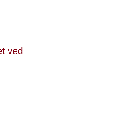
cigaretter,
e 100 kr. mod
et ved
ens