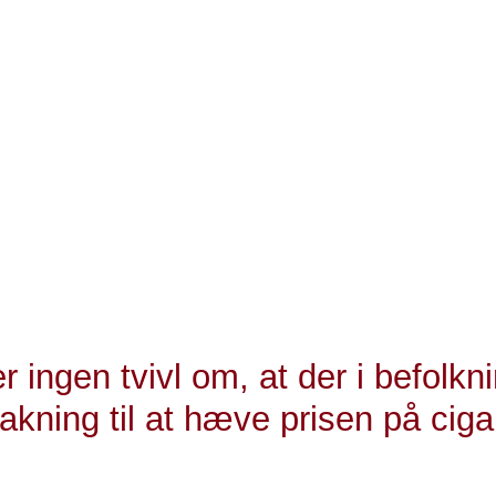
ørende for, hvor mange, der ryger. Derfor håber jeg, at 
il lytte til vælgerne og hurtigst muligt skrue tobaksafgift
sker at gøre noget ved rygning, og det ikke bare skal v
kal prisen hæves, siger Jesper Fisker.
ni har sundhedsminister Sophie Løhde (V) indkaldt sund
 til drøftelser om forebyggelse af tobak, nikotin og alkoho
rdrer til, at prisen på tobak og nikotin bliver et punkt 
r ingen tvivl om, at der i befolkn
akning til at hæve prisen på ciga