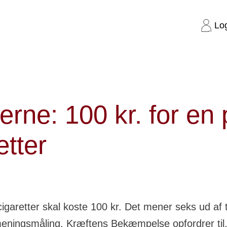
Lo
en pakke cigaretter
rne: 100 kr. for en
etter
igaretter skal koste 100 kr. Det mener seks ud af 
meningsmåling. Kræftens Bekæmpelse opfordrer til,