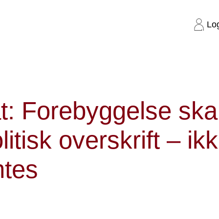
Lo
al være en politisk overskrift – ikke en parentes
t: Forebyggelse ska
litisk overskrift – ik
ntes