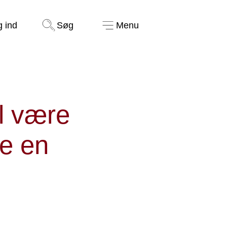
Støt nu
g ind
Søg
Menu
l være
ke en