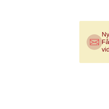
opbakning og en
Ny
Få
vi
Nyhed
Foreby