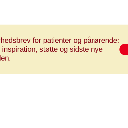
gagement i at give folkesundheden et tiltrængt løft.
hedsbrev for patienter og pårørende:
 inspiration, støtte og sidste nye
den.
g kræft