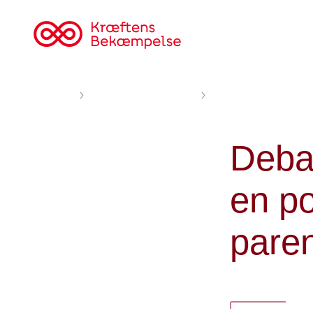
Til
cancer.dk
Forsiden
Nyheder og fortællinger
Debat: Forebyggelse sk
Deba
en po
pare