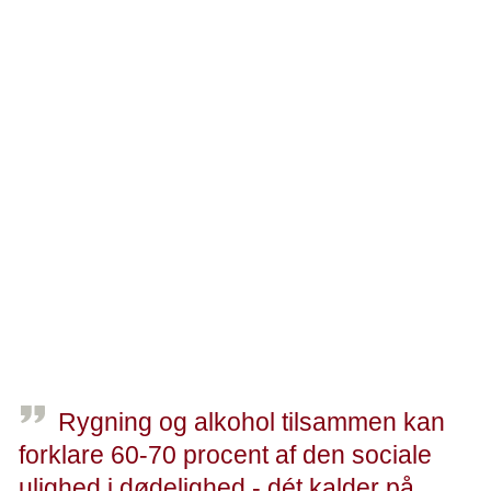
Vi skal tage hånd om sociale forskelle, tilpasse vores
kommunikation, kontakt og behandling til den enkelte.
Med andre ord: Vi bliver ikke lige sunde af at gøre lige
meget for alle. Nogle borgere har behov for mere og anden
hjælp end andre. Og det skal vi turde give.
Der er derfor brug for, at vi får sat gang i initiativer,
projekter og politiske aftaler, der kan mindske social
ulighed i sundhed. Vi har 6 anbefalinger til regeringen og
Folketinget, som vi mener, er de første nødvendige skridt
at tage. Og vi skal tage dem nu.
Rygning og alkohol tilsammen kan
forklare 60-70 procent af den sociale
ulighed i dødelighed - dét kalder på