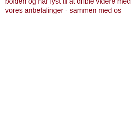
bolden og har lyst til at drible videre med
vores anbefalinger - sammen med os
Partnere fra Alliancen i Social Ulighed i Sundhed
Tænk frivillige ind i løsningen
Vores tredje anbefaling handler også om netop dét –
nemlig at tænke frivillige med ind i løsningerne og bygge
bedre bro mellem frivillige og det offentlige. Hvis vi skal
gribe de mest sårbare borgere og aflaste et presset
sundhedsvæsen, bør civilsamfundet i fremtiden tænkes
endnu mere ind som en del af løsningen.
Vi skal samarbejde med civilsamfundet om at nå ud til de
borgere, der har brug for en mere lokal og opsøgende
indsats. Organisationer i civilsamfundet har allerede
kendskabet, og de møder ofte netop de borgere, som vi
ikke lykkedes med at få ind i sundhedsvæsenet.