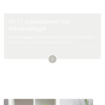
Seks skridt til mere social lighed i sundhed
De 77 organisationer bag
debatindlægget
Debatindlægget er underskrevet af 76 ud af 107 partnere
fra Alliancen mod Social Ulighed i Sundhed:
Jesper Fisker, adm. direktør i Kræftens
Bekæmpelse,
Karin Friis Bach, formand for sundhedsudvalget i
Nyhed
Sundhedspolitik
Danske Regioner
Sisse Marie Welling, fungerende formand for KL’s
Sundheds- og Ældreudvalg
Morten Sodemann, overlæge, Indvandrermedicinsk