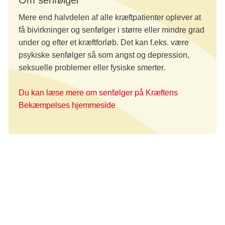
Mere end halvdelen af alle kræftpatienter oplever at
få bivirkninger og senfølger i større eller mindre grad
under og efter et kræftforløb. Det kan f.eks. være
psykiske senfølger så som angst og depression,
seksuelle problemer eller fysiske smerter.
Du kan læse mere om senfølger på Kræftens
Bekæmpelses hjemmeside
Mange vigtige emner
Spørger man arrangørerne, er alle emner på konferencen
naturligvis vigtige, for hvert af dem har betydning for
patienternes liv og hverdag. Men skal de fremhæve et,
bliver det implementering: