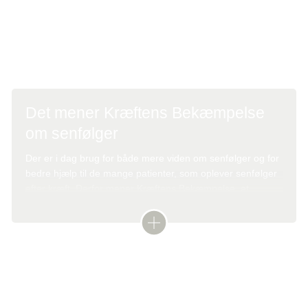
Konferencen bliver holdt i København d 9. og 10.
september 2024.
Det mener Kræftens Bekæmpelse
om senfølger
Der er i dag brug for både mere viden om senfølger og for
bedre hjælp til de mange patienter, som oplever senfølger
efter kræft. Derfor mener Kræftens Bekæmpelse, at
senfølgeindsatsen bør styrkes. Kræftens Bekæmpelse
arbejder for, at indsatsen mod senfølger bliver et vigtigt
element i den kommende Kræftplan V.
Nyhed
Forskning og statistik
Læs om vores holdning og vores 8 anbefalinger for
området.