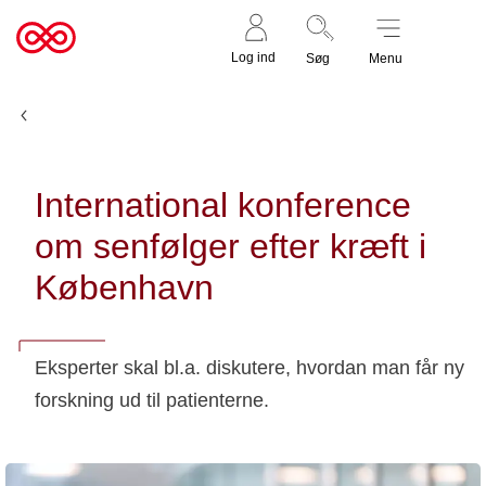
Støt nu
Til
Log ind
Søg
Menu
cancer.dk
Nyheder og fortællinger
International konference
om senfølger efter kræft i
København
Eksperter skal bl.a. diskutere, hvordan man får ny
forskning ud til patienterne.