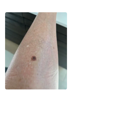
Sådan så Lines modermærke ud, da
det var vokset, kanten var ujævn og
det havde fået flere farver. Foto: Privat.
26 timer
Tirsdag morgen klokken 10.30 ser lægen på Lines
modermærke. Han giver hende ret i, at det ser lidt
mistænkeligt ud, så han henviser hende til videre
undersøgelse.