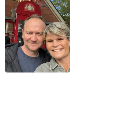
hospitalet, da hun fik at vide, at hun
havde kræft. Foto: Privat.
Ingen spredning
Heldigvis siger lægen med det samme, at Lines
modermærkekræft er så tyndt, at kræften ikke har spredt
sig. For en sikkerheds skyld vil de gerne fjerne lidt mere
hud rundtom – en såkaldt sikkerhedsmargin – for at være
helt sikker på, at alt er væk. Det ekstra hudstykke skal
undersøges nærmere for at sikre, at der ikke er