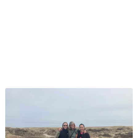
Line er ikke klar over, hvad der skal ske på hospitalet. Men
da hun møder op næste dag, skærer de modermærket og
huden rundt omkring væk. 26 timer efter, at hendes egen
læge så modermærket, er det væk. Line oplever
sundhedspersonalet som dygtige og kompetente, og også
ret neutrale på den måde, at hun ikke kan gennemskue,
om de tror, at der er kræft i modermærket eller ej. Det
beroliger hende, og hun er ved godt mod, da hun tager
hjem.