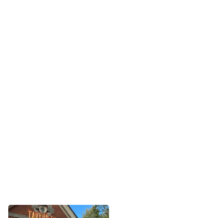
modermærkekræft.
- Så snart jeg hører, at jeg har kræft, begynder jeg at
græde. Jeg kommer til at tænke på mine sønner. Jeg
mistede selv begge forældre i en ung alder, da jeg var
henholdsvis otte og 12 år gammel, og jeg kan ikke lade
være med at tænke på, om jeg nu også selv skal efterlade
mine børn uden deres mor. Jeg bliver enormt bange for,
hvad der skal ske.
Line har svært ved at fokusere på, hvad lægen
efterfølgende fortæller. Derfor er hun utroligt glad for, at
hun har sin mand med til samtalen – både som støtte, men
også som et par ekstra ører og den, der kan stille de
vigtige spørgsmål.
Line var taknemmelig for, at hun
havde sin mand Rune med på