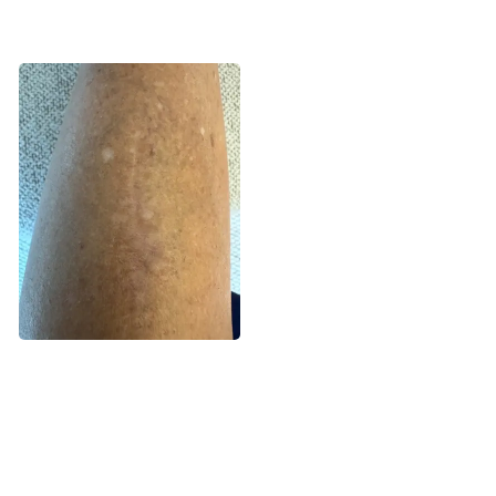
I dag er Line kræftfri og såret på
skinnebenet er blevet til et ar. Foto:
Privat.
Fortælling
Forebyg kræft