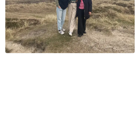
To dage efter indgrebet tager Line på vandretur med sine
veninder. Hun er dog ikke med ude og vandre, da skinnebenet
er syet sammen efter modermærket er blevet fjernet, og såret
skal have ro. Foto: Privat.
Jeg bliver enormt bange
Line er egentlig ikke nervøs, da hun 14 dage senere skal
have svar på vævsprøven. Hun har dog alligevel taget sin
mand, Rune, med.
Lægen fortæller, at prøven desværre er positiv – hun har