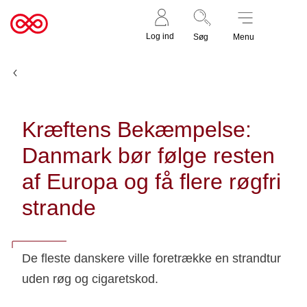
Støt nu
Til
Log ind
Søg
Menu
cancer.dk
Nyheder og fortællinger
Kræftens Bekæmpelse:
Danmark bør følge resten
af Europa og få flere røgfri
strande
De fleste danskere ville foretrække en strandtur
uden røg og cigaretskod.