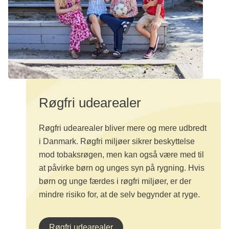
Læs mere på
Tobak og nikotin - Kræftens Bekæmpelse
(cancer.dk)
Røgfri udearealer
Røgfri udearealer bliver mere og mere udbredt
i Danmark. Røgfri miljøer sikrer beskyttelse
mod tobaksrøgen, men kan også være med til
at påvirke børn og unges syn på rygning. Hvis
børn og unge færdes i røgfri miljøer, er der
mindre risiko for, at de selv begynder at ryge.
Røgfri udearealer