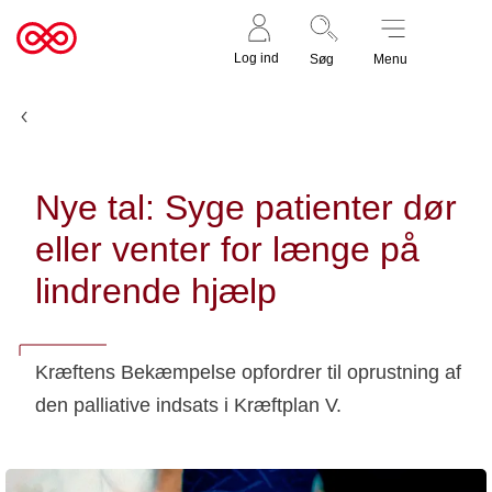
Støt nu
Til
Log ind
Søg
Menu
cancer.dk
Nyheder og fortællinger
Nye tal: Syge patienter dør
eller venter for længe på
lindrende hjælp
Kræftens Bekæmpelse opfordrer til oprustning af
den palliative indsats i Kræftplan V.