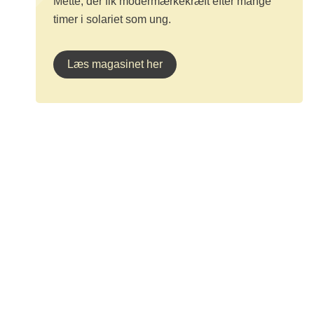
Mette, der fik modermærkekræft efter mange
timer i solariet som ung.
Læs magasinet her
Kræftens Bekæmpelse
Strandboulevarden 49
2100 København Ø