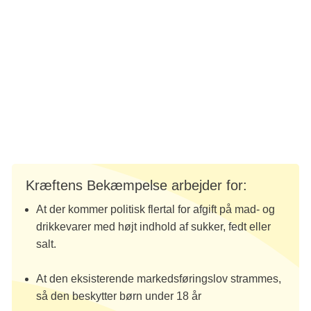
vores valg, siger Mette Lolk Hanak, forebyggelsesdirektør i
Kræftens Bekæmpelse.
Læs mere om optællingen:
Børn udsættes for massiv markedsføring af usunde
fødevarer
Kræftens Bekæmpelse arbejder for:
At der kommer politisk flertal for afgift på mad- og
drikkevarer med højt indhold af sukker, fedt eller
salt.
At den eksisterende markedsføringslov strammes,
så den beskytter børn under 18 år