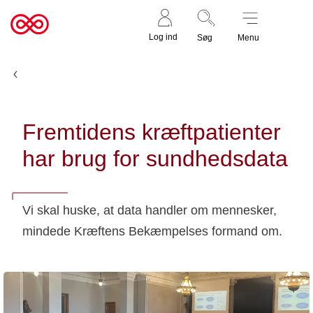
Støt nu
Til
Log ind
Søg
Menu
cancer.dk
Nyheder og fortællinger
Fremtidens kræftpatienter
har brug for sundhedsdata
Vi skal huske, at data handler om mennesker,
mindede Kræftens Bekæmpelses formand om.