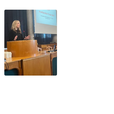
Lea Wermelin, sundhedsordfører (S),
var konferencens vært og bød
velkommen. Hun teasede bl.a. for, at
Kræftplan V, som er lige på trapperne,
tager fat i, at sundhedsdata skal spille
en central rolle i fremtidens
sundhedsvæsen.
Landvindinger på kræftområdet
Klog brug af sundhedsdata er helt afgørende for, hvordan
man fremover kan forebygge, diagnosticere og behandle
sygdom - til gavn for patienterne.