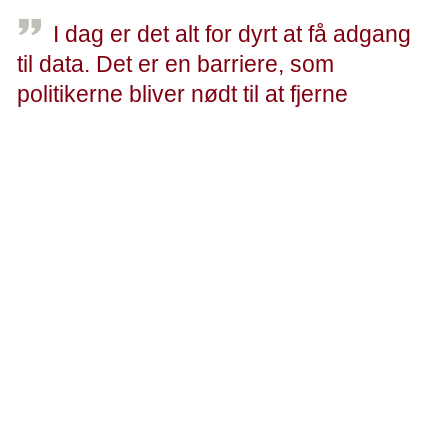
I dag er det alt for dyrt at få adgang
til data. Det er en barriere, som
politikerne bliver nødt til at fjerne
Jesper Fisker, adm. direktør, Kræftens Bekæmpelse
Mindre ulighed
Kræftens Bekæmpelse ser positivt på lovforslaget, som
foreningen på lange stræk er enige i vil skabe friere, mere
og bedre forskning til gavn for patienterne og alle andre
borgere i landet.
Men der er en væsentlig mangel, som skal diskuteres: den
økonomiske model for adgang til sundhedsdata.
Lovforslaget bør sikre, at ulighed i dataadgang bliver