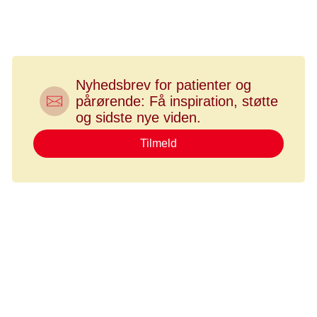
med Thomas Fredslund, Kurt Espersen, Camilla Qvortrup og
Jesper Fisker.
Nyhedsbrev for patienter og
pårørende: Få inspiration, støtte
og sidste nye viden.
Tilmeld
- I dag er det alt for dyrt at få adgang til data. Det er en
barriere, som politikerne bliver nødt til at fjerne, så knap så
pengestærke forskningsområder kan få adgang uden store
økonomiske byrder, forklarede Fisker.
Det problem bliver ikke adresseret i det første udkast til