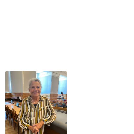
Men vi skal huske, at data er ikke bare teknik,
understregede Helen Bernt Andersen flere gange:
- Det handler om mennesker. Derfor er det afgørende, at
patienterne har tillid til, at deres data bliver brugt klogt og
ansvarligt. Ikke kun til at sikre den bedst mulige
behandling her og nu, men også til at forbedre
behandlingen for kommende patienter, sagde hun.
Kræftens Bekæmpelses formand,
Helen Bernt Andersen, havde hele
tiden patienterne for øje i debatten om
sundhedsdata. Foto Kræftens
Bekæmpelse.