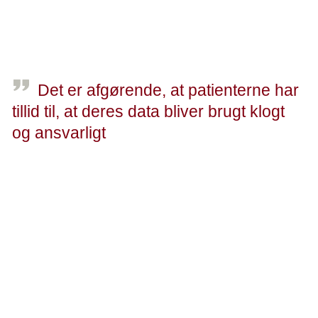
lovforslaget - men Kræftens Bekæmpelse mener, at det er
helt nødvendigt at få med.
Det er afgørende, at patienterne har
tillid til, at deres data bliver brugt klogt
og ansvarligt
Helen Bernt Andersen, formand Kræftens Bekæmpelse
Husk patienterne!
Gennem fem sessioner på Kræftpolitisk Forum blev der
faciliteret diskussioner om data samt fremlagt projekter, der
vil definere fremtidens sundhedsvæsen med data som
omdrejningspunkt.