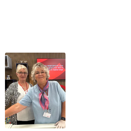
- Vi oplever, at mange af de frivillige i Kræftens
Bekæmpelses andre genbrugsbutikker fortæller, at det har
beriget deres liv og givet dem en ny form for livskvalitet at
være en del af et fællesskab og hjælpe andre.
Som frivillig bliver du en del af et
stærkt fællesskab samtidig med at du
gør en forskel for kræftsagen. Foto:
privat