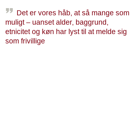
Det er vores håb, at så mange som
muligt – uanset alder, baggrund,
etnicitet og køn har lyst til at melde sig
som frivillige
Kenneth Johansson, distriktschef for den nye genbrugsbutik i Tilst
Arbejdsomfang - og opgaver
Som frivillig kommer man til at arbejde i hold á 4 timer på
enten et formiddags- eller eftermiddagshold og man
vælger selv, hvilken ugedag man helst vil på hold på.
Hvert hold arbejder desuden hver 10. lørdag. Det er også
muligt at være på mere end ét hold.
Arbejdsopgaverne spænder vidt. Lige fra at sortere ting,
som gavmilde borgere fra Tilst og omegn donerer,