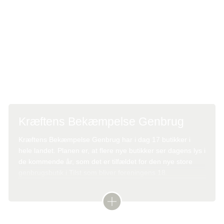
Tilmelding
Kontakt distriktschef Kenneth Johansson tlf. 30 38 15 08
eller e-mail: ken@cancer.dk
Tag gerne en ven eller et familiemedlem med under
armen.
Kræftens Bekæmpelse Genbrug
Kræftens Bekæmpelse Genbrug har i dag 17 butikker i
hele landet. Planen er, at flere nye butikker ser dagens lys i
de kommende år, som det er tilfældet for den nye store
genbrugsbutik i Tilst som bliver foreningens 18.
genbrugsbutik.
Læs mere om Kræftens Bekæmpelse Genbrug her