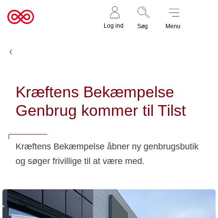
Støt nu
Til
Log ind
Søg
Menu
cancer.dk
Nyheder og fortællinger
Kræftens Bekæmpelse
Genbrug kommer til Tilst
Kræftens Bekæmpelse åbner ny genbrugsbutik
og søger frivillige til at være med.