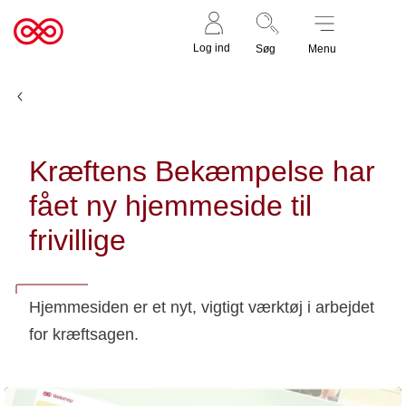
Støt nu
Til
Log ind
Søg
Menu
cancer.dk
Nyheder og fortællinger
Kræftens Bekæmpelse har
fået ny hjemmeside til
frivillige
Hjemmesiden er et nyt, vigtigt værktøj i arbejdet