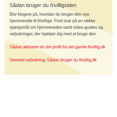
Sådan bruger du frivilligsiden
Bliv klogere på, hvordan du bruger den nye
hjemmeside til frivillige. Find svar på en række
spørgsmål om hjemmesiden samt video-guides og
vejledninger, der hjælper dig med at bruge den.
Sådan aktiverer du din profil fra det gamle frivillig.dk
Generel vejledning: Sådan bruger du frivillig.dk
Nemmere at bruge på farten
Den nye, mere mobilvenlige side er desuden også
nemmere at bruge på farten – f.eks. ude på Stafet For
Livet, til Lyserød Lørdag eller til et møde med en politiker,
hvor et spørgsmål skal afklares hurtigt.