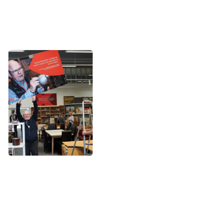
have stor ros for deres fantastiske indsats og dedikation,
siger han.
Genbrug er blevet en selvfølge
Endelig hører det med til det samlede positive billede, at
genbrug ikke længere bare er en trend, men derimod er
blevet en selvfølge.