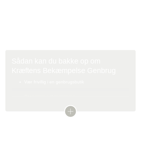
omstilling. Vores plan kræver dog flere ressourcer, og
derfor bliver der ansat to salgs- og udviklingskonsulenter i
henholdsvis Jylland og på Sjælland, forklarer Ole
Saatterup.
Sådan kan du bakke op om
Kræftens Bekæmpelse Genbrug
Vær frivillig i en genbrugsbutik
Giv genbrug til butikkerne
Vær kunde og køb genbrug i butikkerne
Når du støtter Kræftens Bekæmpelse Genbrug hjælper du
Læs om at være frivillig i en genbrugsbutik
med at skaffe midler til kræftforskning, forebyggelse og
støtte af patienter og pårørende.