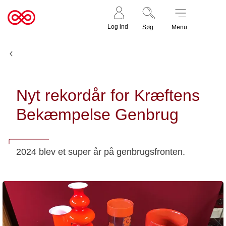
Støt nu
Til
Log ind
Søg
Menu
cancer.dk
Nyheder og fortællinger
Nyt rekordår for Kræftens
Bekæmpelse Genbrug
2024 blev et super år på genbrugsfronten.