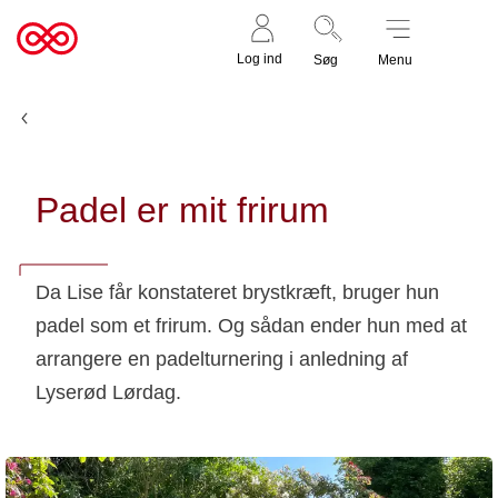
Støt nu
Til
Log ind
Søg
Menu
cancer.dk
Nyheder og fortællinger
Padel er mit frirum
Da Lise får konstateret brystkræft, bruger hun
padel som et frirum. Og sådan ender hun med at
arrangere en padelturnering i anledning af
Lyserød Lørdag.