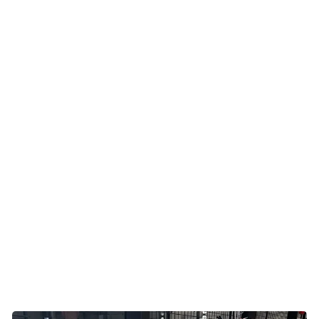
Undervejs i forløbet får Lise god støtte og hjælp i Kræftens
Bekæmpelses rådgivning i Odense. Efter sommerferien
starter hun op på forløbet Krop og Kræft. Her møder hun
andre kræftramte, som hun finder et fællesskab med. De er
i dag en lille gruppe på seks kvinder, som fortsat mødes en
gang om måneden og støtter hinanden.
- Krop og Kræft var fantastisk – pissehårdt, men fantastisk.
Jeg begyndte at stole på min krop igen og vendte også
tilbage til padel. Hos Krop og Kræft kom vi til at tale om
Lyserød Lørdag, og sådan blev ideen om at stable en
turnering på benene født, fortæller Lise.
Lises gode veninde Ann-Sofie har tænkt samme tanke, så
de to går sammen om at få det op og stå.