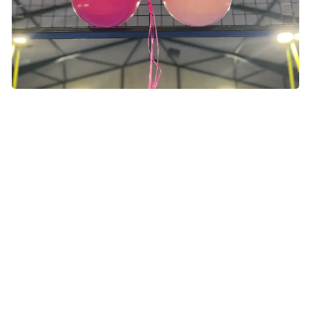
Lise og co. har netop besluttet at arrangere en lyserød
turnering igen i år på Lyserød Lørdag 4. oktober. Foto: privat.
Flere lyserøde padelturneringer?
Lise har netop overstået sin 1-års kontrol. Hun skal
fortsætte med årlige kontroller indtil hun bliver 50 år. Derfra
vurderer lægerne, om de skal fortsætte, eller om hun skal
indgå i det normale screeningprogram.
- Det var en hård dag at komme igennem kontrollen, det
rodede op i alt igen. Angsten for sygdommen er plantet i
mig for livet. Det er jeg rigtig træt af, men forhåbentlig