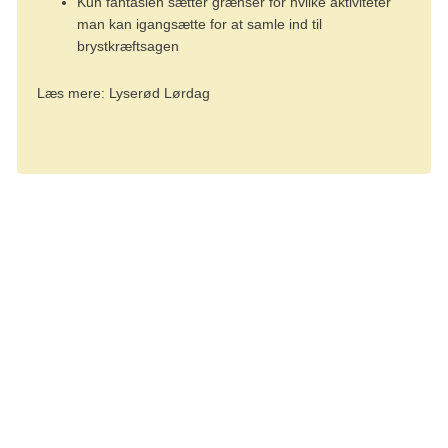
Kun fantasien sætter grænser for hvilke aktiviteter
man kan igangsætte for at samle ind til
brystkræftsagen
Læs mere: Lyserød Lørdag
Fortælling
Støt kræftsagen
Kræftens Bekæmpelse