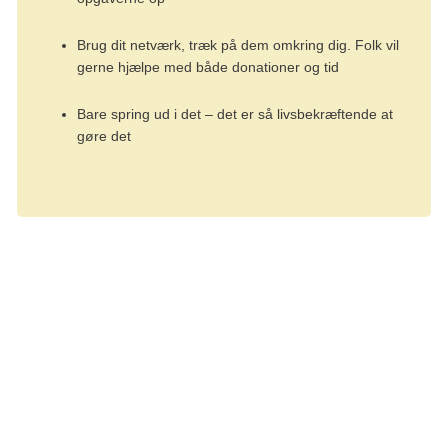
Brug dit netværk, træk på dem omkring dig. Folk vil
gerne hjælpe med både donationer og tid
Bare spring ud i det – det er så livsbekræftende at
gøre det
Mere end 27.000 kr. indsamlet
De ender med at samle 27.386 kr. ind gennem
deltagergebyr, direkte donationer til indsamlingen, salg af
merchandise samt 20% af omsætningen fra en lokal
smykkedesigner på dagen.
- Vi var meget stolte. Jeg var rørt, lettet, glad og