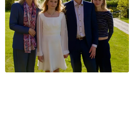
Lise får konstateret brystkræft kort tid inden hendes yngste
datter Laura skal konfirmeres. På trods af usikkerheden,
lykkedes familien med at få en dejlig dag. Foto: privat.
Spredning til en lymfe
Operationen går som planlagt. Tre uger efter operationen
får Lise at vide, at der er fundet kræft i en af de lymfer, de
har taget med ud. Hun skal igennem en PET-scanning,