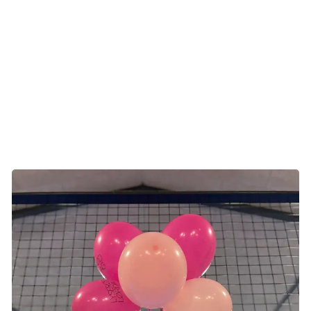
taknemmelig. Det føltes utroligt godt at kunne give noget
tilbage. Jeg har intet at udsætte på min behandling, men
hvis vi skal kunne gøre det endnu bedre i fremtiden, så
skal vi have midler til forskning, siger Lise og fortsætter:
- På dagen kom to kvinder hen til mig og fortalte, de selv
havde været et forløb igennem. Det gav mig meget at se
nogle, der så helt normale ud.