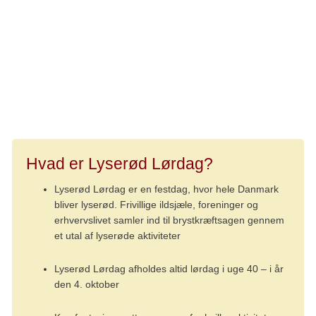
bliver det lettere med tiden, siger Lise.
Lise og co. har besluttet at gentage succesen igen i år. De
er netop gået i gang med at planlægge endnu en
padelturnering til dette års Lyserød Lørdag. Og de glæder
sig til at lave en lyserød fest i Svendborg.
Hvad er Lyserød Lørdag?
Lyserød Lørdag er en festdag, hvor hele Danmark
bliver lyserød. Frivillige ildsjæle, foreninger og
erhvervslivet samler ind til brystkræftsagen gennem
et utal af lyserøde aktiviteter
Lyserød Lørdag afholdes altid lørdag i uge 40 – i år
den 4. oktober