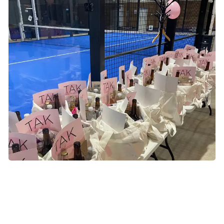
Padelklubben i Svendborg var pyntet op til den helt store
lyserøde fest med stor hjælp fra lokalsamfundet, som velvilligt
donerede til det gode formål. Foto: privat.
En Lyserød Lørdag padelturnering