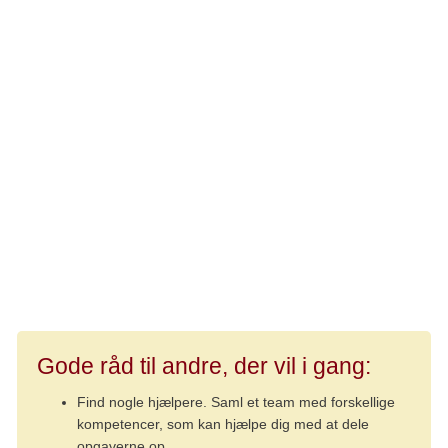
- Vores hovedformål var at samle så mange penge ind
som muligt, stable den bedste dag på benene, men ved at
bruge så få penge som muligt, så de i stedet kunne gå til
sagen, siger Lise.
Pladserne bliver hurtigt udsolgt – de må endda lave en
venteliste – og de møder også kæmpe opbakning fra
lokalsamfundet, som gerne vil støtte op og donere både
præmier og mad til dagen. De får også lov til at låne
padelklubben uden beregning. Lises padelveninder
hjælper til, og de løfter sammen i flok.
Gode råd til andre, der vil i gang:
Find nogle hjælpere. Saml et team med forskellige
kompetencer, som kan hjælpe dig med at dele
opgaverne op