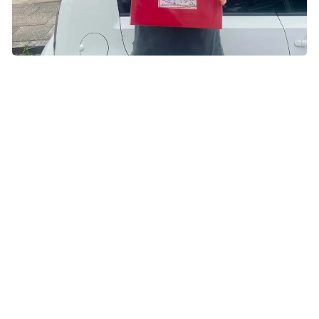
Musikken blev det sted, Laurits gik hen og arbejdede med
sorgen, da hans mor døde. Nu har det arbejde fundet vej til
albummet "Leo".
Mor på plakaten
Før han blev musikeren Lalu, var han bare Laurits. Eller
rettere Lalu.
Navnet opstod, fordi hans lillesøster ikke kunne udtale
Laurits. I stedet kaldte hun ham Lalu, og det navn blev
hængende.
Han voksede op i et parcelhus i Aarhus med sin mor, far,
storebror og lillesøster. Musikken fyldte i hjemmet, men