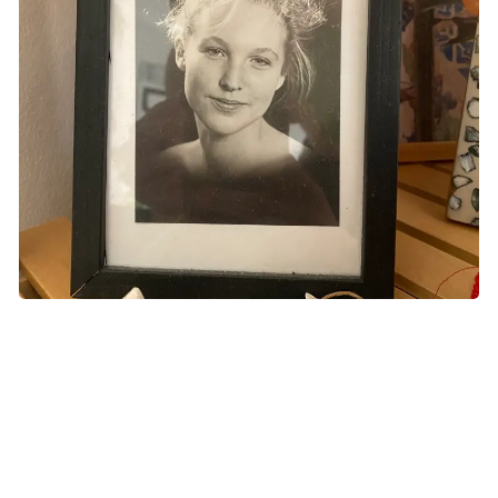
Rummelighed, kærlighed og nærvær er det, Laurits husker sin
mor for.
Lev dit liv, sagde hun
- Min mor havde selv mistet sine forældre som ung, så hun
genkendte måske følelsen. Kort før hun døde, sagde hun i