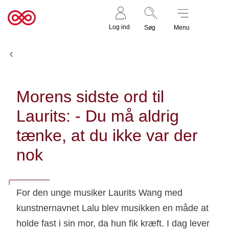
Støt nu
Til
Log ind
Søg
Menu
cancer.dk
Nyheder og fortællinger
Morens sidste ord til
Laurits: - Du må aldrig
tænke, at du ikke var der
nok
For den unge musiker Laurits Wang med
kunstnernavnet Lalu blev musikken en måde at
holde fast i sin mor, da hun fik kræft. I dag lever