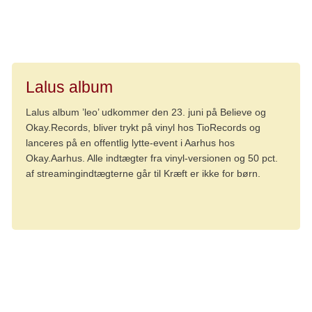
mening for alle. Ikke nødvendigvis den samme mening,
men med et fælles udgangspunkt.
Lalus album
Lalus album ’leo’ udkommer den 23. juni på Believe og
Okay.Records, bliver trykt på vinyl hos TioRecords og
lanceres på en offentlig lytte-event i Aarhus hos
Okay.Aarhus. Alle indtægter fra vinyl-versionen og 50 pct.
af streamingindtægterne går til Kræft er ikke for børn.
Fortælling
Støt kræftsagen