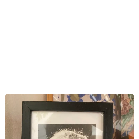
Rejseforsikring, nye billetter og angst for at komme for
sent. Panikken var stor, men efter mere end et døgns
kaotisk rejse uden søvn stod Laurits på Skejby Sygehus
ved sin mors seng. Det blev starten på hendes sidste 3
måneder, men også på hans følelse af skyld over ikke at
have været der nok. Skulle han aldrig være taget på
højskole, og var det egentlig okay at rejse så langt væk?
Hvorfor havde han ikke bare sat alt andet til side?
Lotte blev 55 år og gik bort i april 2024.