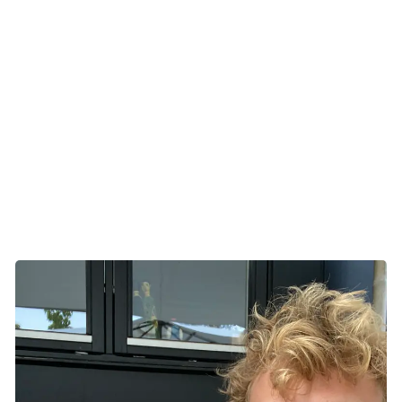
synger i forskellige sammenhænge og har blandt andet
arbejdet med både albumproduktioner, reklamemusik og
liveoptrædener. Derudover synger han i Vor Frue Kirkes
kantori og Det Jydske Musikkonservatories
Vokalensemble.
Musikken blev den vej, han valgte. Og plakaten kom han
på.
- Det var nok ikke sket uden min mor, siger han.