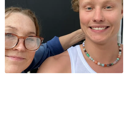
For Laurits handler musik om at skabe et sted, hvor sorg kan
få lov at eksistere.
Langt væk i Japan
I 2022 var Laurits i Japan på rejse med et par kammerater
fra efterskolen, da hans far ringede og fortalte, at hans mor
havde fået konstateret kræft. Det ramte ham, men lige der