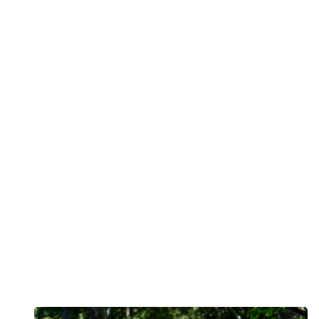
mindre – ikke mere – nikotinafhængighed.
Nikotin er stærkt afhængighedsskabende og
sundhedsskadeligt. At flytte afhængighed fra cigaretter til
andre nikotinprodukter er ikke rygestop – det er en
forlængelse af problemet.
Lad os slå fast: Der findes ingen sund nikotin, og
folkesundhedspolitik bør aldrig formes af industrien.
Nyhed
Forebyg kræft