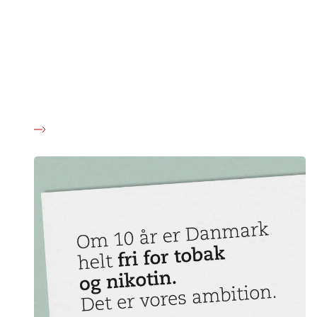
tobak og nikotin
Tobak giver kræft, og nikotin skader helbredet. Med nye
produkter har tobaksindustrien skabt en markant stigning i
antallet af nikotinafhængige unge. Oplysning og kontrol er
ikke længere nok. Derfor mener vi, at skal sættes en slutdato
for salg af tobak og nikotin senest i 2035.