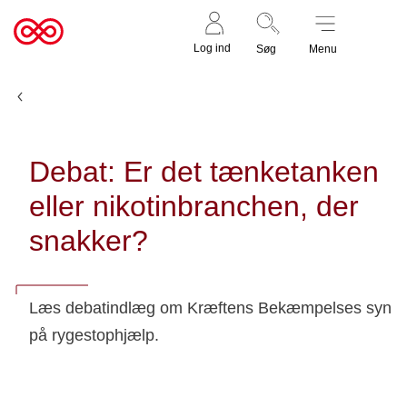
Støt nu
Til
Log ind
Søg
Menu
cancer.dk
Nyheder og fortællinger
Debat: Er det tænketanken
eller nikotinbranchen, der
snakker?
Læs debatindlæg om Kræftens Bekæmpelses syn
på rygestophjælp.