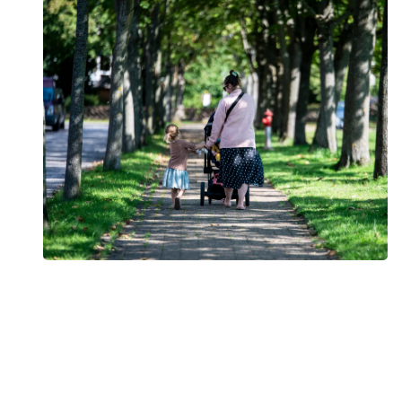
Vores ambition: Et Danmark helt fri for tobak og
nikotin
Vi skal ikke længere bare forsøge at begrænse skaderne - vi
skal fjerne årsagen. Vores børn og unge fortjener at vokse
op i et samfund uden afhængighed. Salget af tobak og