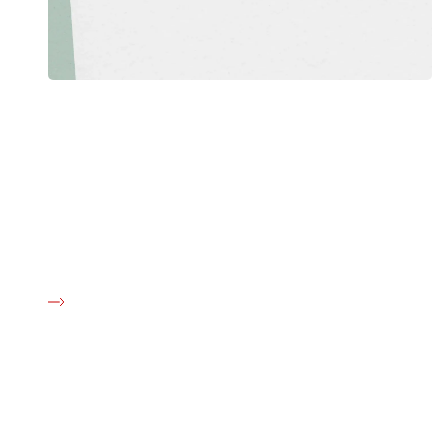
Danmark har brug for et endeligt opgør med tobak
og nikotin
Ambitionen er klar: Om 10 år er Danmark helt fri for tobak
og nikotin. Sådan lyder det fra ni toneangivende
organisationer, der er gået sammen i en fælles appel til
politikerne om at udfase de ekstremt sundhedsskadelige
produkter.