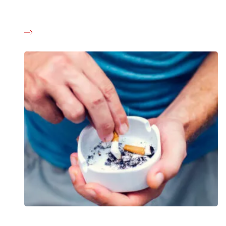
nikotin skal gradvist udfases, og efter 2035 skal det være
slut.
Det mener Kræftens Bekæmpelse om udfasning af