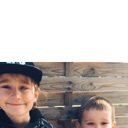
e, når behandlingen er slut, understreger Jeanette:
 med senfølger efter et hårdt behandlingsforløb. Mit liv s
u - jeg kan ikke bare fortsætte, hvor jeg slap. Men jeg l
arten føltes ensomt at være kræftfri uden at føle sig ras
 er alene, siger hun.