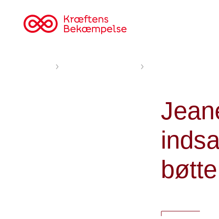
Til
cancer.dk
Forsiden
Nyheder og fortællinger
Jeanette og Victor går 
Jeane
indsa
bøtte