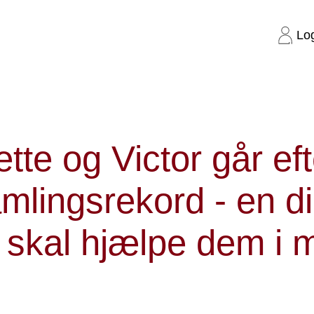
Lo
efter ny indsamlingsrekord - en digital bøtte skal hjælpe dem i mål
tte og Victor går ef
mlingsrekord - en di
 skal hjælpe dem i 