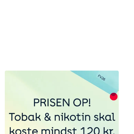
at der sker en forebyggende indsats, både for vores miljø
og sundheds skyld.
Nyhed
Sundhedspolitik