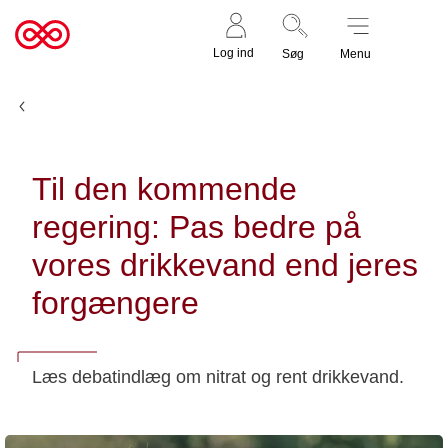
Støt nu
Til
Log ind
Søg
Menu
cancer.dk
Nyheder og fortællinger
Til den kommende
regering: Pas bedre på
vores drikkevand end jeres
forgængere
Læs debatindlæg om nitrat og rent drikkevand.