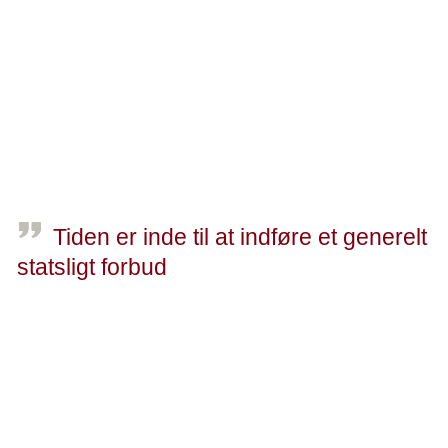
Hver gang vi tapper drikkevand fra hanen, skal det være et
sikkert og sundt valg. Det er det i dag – men billedet kan
desværre hurtigt ændre sig. Der er behov for, at politikerne
gør alvor ud af valgløfterne og sætter gang i en aktiv
indsats for at beskytte vores grundvandsressourcer bedre.
Tiden er inde til at indføre et generelt
statsligt forbud
Lise Lotte Toft, direktør i Danske Vandværker, Carl-Emil Larsen, direktør i
DANVA og Jesper Fisker, adm. direktør i Kræftens Bekæmpelse.
Indholdet af nitrat i vores drikkevand bør være et
wakeupcall. En ekspertgruppe under Miljøministeriet har
for nyligt vurderet, at nitrat i drikkevand – selv ved niveauer