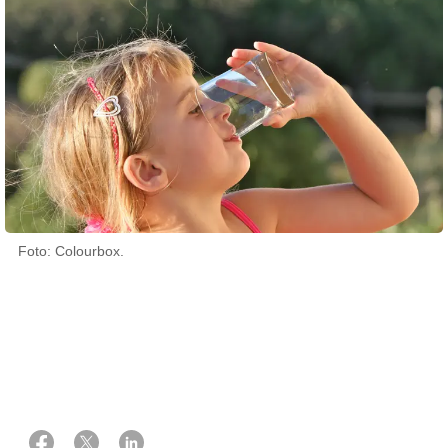
Foto: Colourbox.
16 marts 2026
Af Lise Lotte Toft, direktør i Danske Vandværker, Carl-Emil Larsen,
direktør i DANVA og Jesper Fisker, adm. direktør i Kræftens
Bekæmpelse