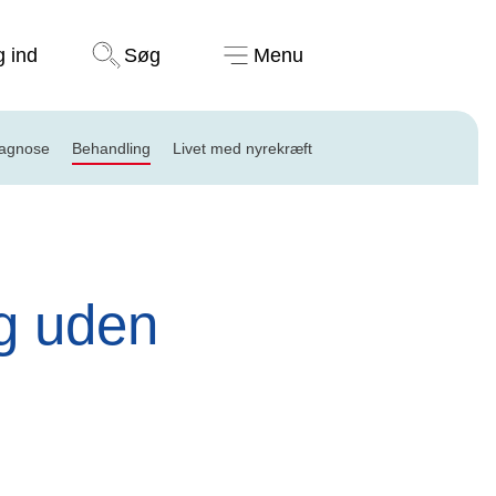
Støt nu
g ind
Søg
Menu
iagnose
Behandling
Livet med nyrekræft
g uden