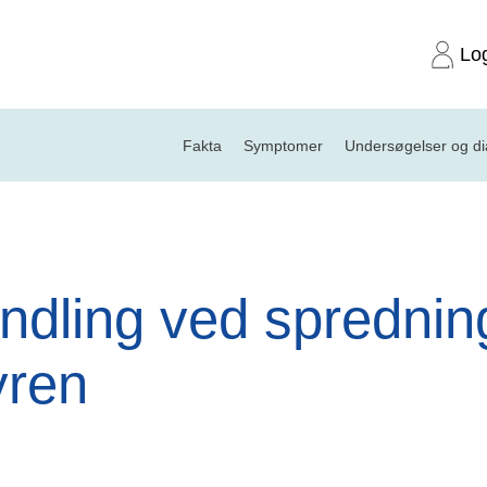
Lo
Fakta
Symptomer
Undersøgelser og d
ng ved spredning uden for nyren
ndling ved sprednin
yren