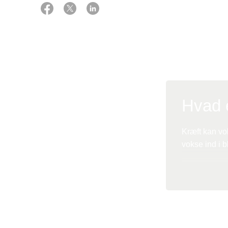
sygdom.
Det endelig val
du bl.a. tage sti
Hvad e
Kræft kan vo
vokse ind i b
Det kaldes me
lymfen og da
Kræft, der ha
består altid