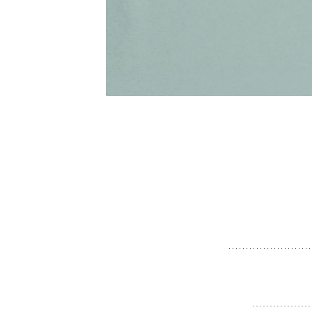
Hvad er kræftkirurgi egentlig? Få de forskelli
Stereota
fra nyre
Stereotaktisk s
metastaser.
Ved
stereotakt