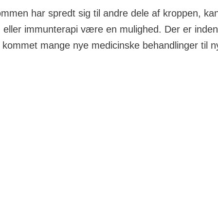
mmen har spredt sig til andre dele af kroppen, kan
 eller immunterapi være en mulighed. Der er inden
r kommet mange nye medicinske behandlinger til 
n har spredt sig uden for nyren, er der flere forskellige
toder.
lges behandling, drøfter læger med forskellige speciale
n ud af, hvilken behandling der egner sig bedst til neto