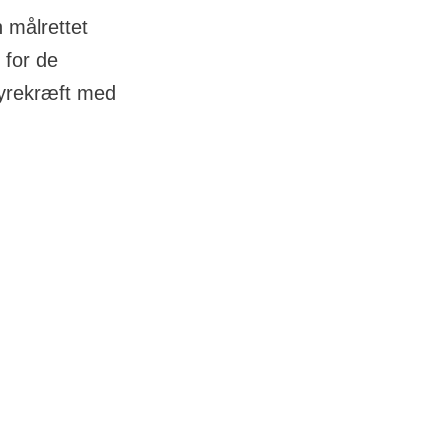
 målrettet
 for de
nyrekræft med
r din sygdom.
p dig og din