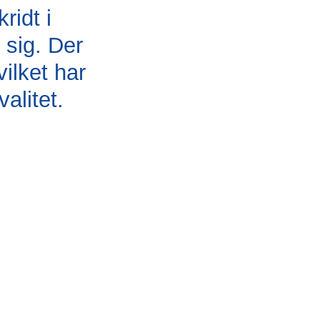
ridt i
ræftceller
 sig. Der
ilket har
alitet.
l
et metastaser