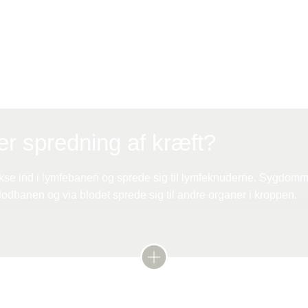
g af behandling træffes af lægen og dig i fællesskab. So
lling til, hvilke bivirkninger du er villig til at acceptere.
r spredning af kræft?
kse ind i lymfebanen og sprede sig til lymfeknuderne. Sygdom
lodbanen og via blodet sprede sig til andre organer i kroppen.
tastaser, når kræftceller fra en kræftknude spreder sig med blod
nner nye kræftknuder andre steder i kroppen.
r spredt sig til f.eks. knoglerne, kaldes knoglemetastaser. En
me
 af samme slags kræftceller som den oprindelige kræftknude.