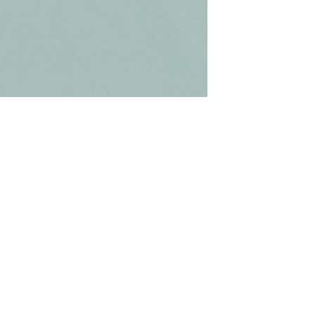
prøvet operation for tarmkræft.
staser
t få og små
ede behandlinger