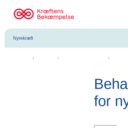
Til
cancer.dk
Nyrekræft
Forsiden
Nyrekræft
Behandling af nyrekræft
Behandli
Beha
for n