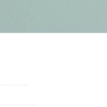
ge operationsteknikker forklaret af kirurgen og mød Karen-Anker der har 
ktisk strålebehandling af meta
kræft
trålebehandling
kan være en mulighed, hvis du har mege
isk strålebehandling
får du én enkelt eller få koncentrer