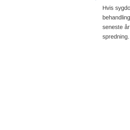
Hvis sygdo
behandling
seneste å
spredning.
08 oktober 2025
Hvis nyrekræfte
behandlingsme
Eksperter:
Professor, dr.med., kirurg
Lars Lund
Når der skal væ
Overlæge, ph.d., onkolog
Anne Kirstine Møller
De finder samme