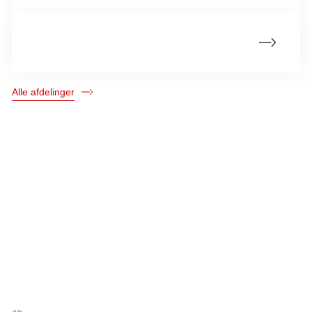
Fundraising & Medlemmer
Alle afdelinger
Kræftens Bekæmpelse
Strandboulevarden 49
2100 København Ø