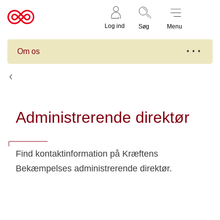
Støt nu
Til
Log ind
Søg
Menu
cancer.dk
Om os
Afdelinger
Administrerende direktør
Find kontaktinformation på Kræftens
Bekæmpelses administrerende direktør.