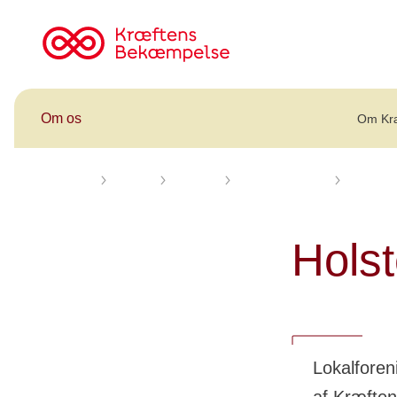
Til
cancer.dk
Om os
Om Kr
Forsiden
Om os
Kontakt
Lokalforeninger
Holstebr
Holst
Lokalforen