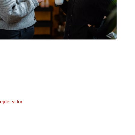
arbejder vi for
 om Kræftens Bekæmpelses holdninger og
reningen arbejder politisk for at sikre, at færre får
lere overlever kræft, og at kræftramte får et bedre liv
ter sygdommen.
ejder vi for