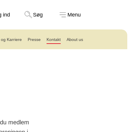
Støt nu
g ind
Søg
Menu
 og Karriere
Presse
Kontakt
About us
r du medlem