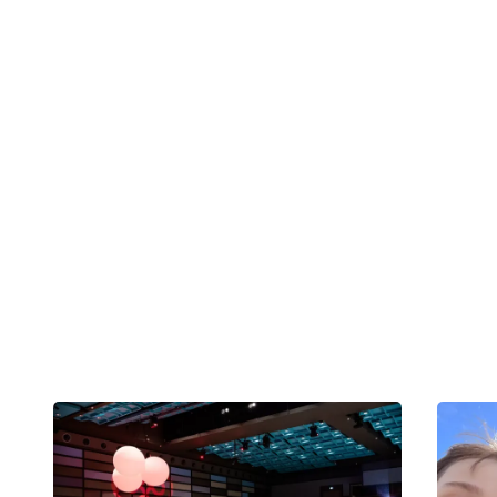
fri-haab@
22 67 75 
Nyheder om Kræftens Bekæm