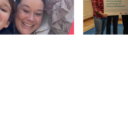
-2026
20-01-2026
nette og Victor går efter ny
Anbefalinger til
samlingsrekord - en digital
Samarbejdet 
te skal hjælpe dem i mål
civilsamfundet s
folkesundhedsl
 12-årige Victor lå i barnevognen, har
ulgt med, når Jeanette samler ind til
Tre anbefalinger til
sagen. I år går mor og søn deres 11.
folkesundhedslov.
sammen - og støtter
sindsamlingen både på gaden og
lt.