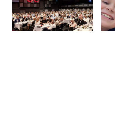
04-05-2026
18-02
Kræftens Bekæmpelses
Jea
frivillige samles igen i Kolding
ind
bøt
Fællesskab, formål og frivillighed er i
centrum på todages
Siden
repræsentantskabsmøde.
han f
kræft
rute 
land
digita