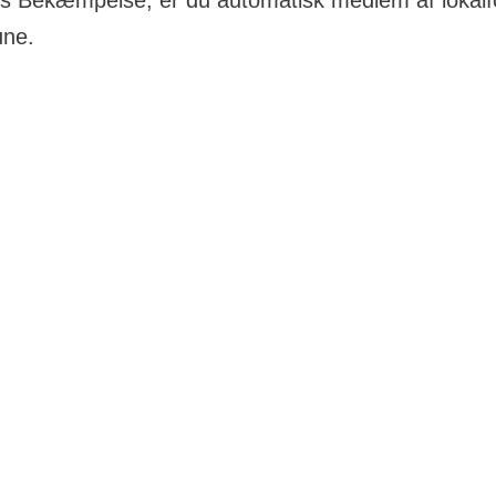
s Bekæmpelse, er du automatisk medlem af lokalf
ne.
akt
il vide mere om vores arbejde i Holstebro kommune, er 
 til at kontakte:
ningsformand
terhaab