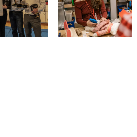
16-12-2025
 minister:
Her mødes kræmmeren,
med
psykologen, legebarnet og
kal ind i
selskabsfuglen
oven
Julia, Torben, Lisbeth og Jørgen er friv
i Kræftens Bekæmpelses Genbrug. 
 den kommende
med, når de afslører, hvilken genbrug
der siger mest om dem - og hvad der
i butikkens baglokaler.