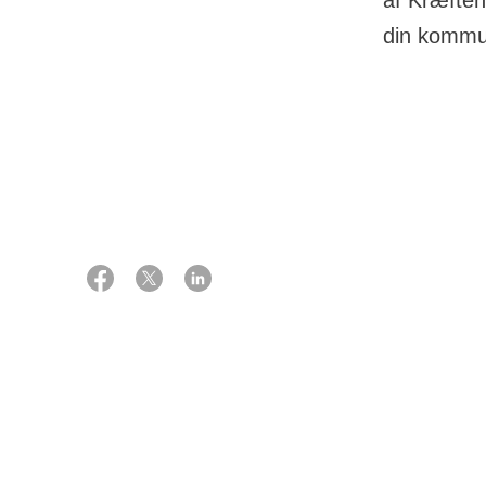
af Kræften
din kommu
15 oktober 2024
Kont
Hvis du v
velkommen
Lokalfore
Stella Øs