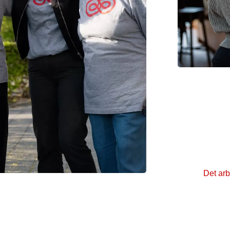
Det 
Læs mere
hvordan fo
kræft, at f
med og ef
Det arb
gfælles­