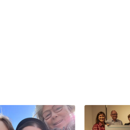
cancer.dk
00
pelses frivillige