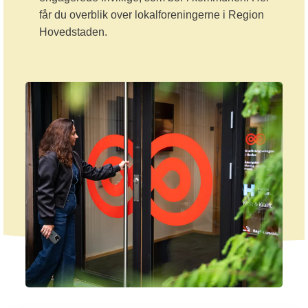
får du overblik over lokalforeningerne i Region
Hovedstaden.