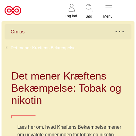
Støt nu
Til
Log ind
Søg
Menu
cancer.dk
Om os
Det mener Kræftens Bekæmpelse
Det mener Kræftens
Bekæmpelse: Tobak og
nikotin
Læs her om, hvad Kræftens Bekæmpelse mener
om udvalgte emner inden for tobak og nikotin.