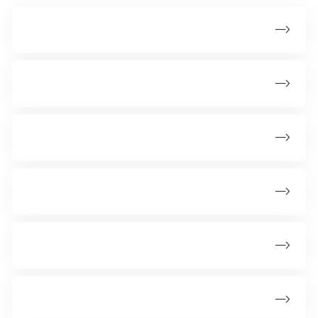
E-cigaretter
Investering i tobaksindustrien
Opvarmet tobak
Prisen på tobak
Ryge- og nikotinstop som behandling
Snus og nikotinposer