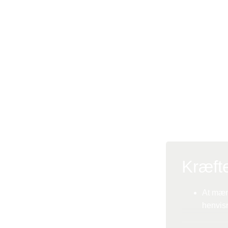
Internationalt og
risikomodel, som 
mænd, som har ga
Ideelt set vill
det bedste mål 
nødvendige vid
Kræft
At mænd
henvisn