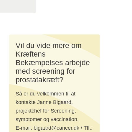
ssionen om
kan finde de
t
Vil du vide mere om
e og
ling
Kræftens
Bekæmpelses arbejde
med screening for
 og
prostatakræft?
Så er du velkommen til at
lt
kontakte Janne Bigaard,
projektchef for Screening,
symptomer og vaccination.
E-mail: bigaard@cancer.dk / Tlf.: