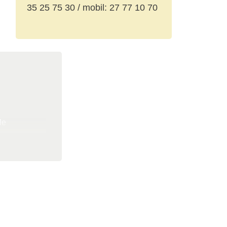
35 25 75 30 / mobil: 27 77 10 70
le
l, at ny
jemmeside: