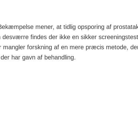
ekæmpelse mener, at tidlig opsporing af prostatak
n desværre findes der ikke en sikker screeningstest 
 mangler forskning af en mere præcis metode, der
er har gavn af behandling.
apt 4600 mænd stillet diagnosen prostatakræft, og derme
den hyppigste kræftform blandt mænd. Omkring 1400 mæ
n [1]. Der er gode muligheder for at behandle prostatak