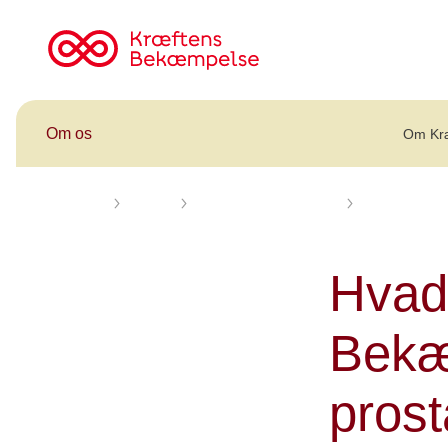
Til
cancer.dk
Om os
Om Kr
Forsiden
Om os
Politik og mærkesager
Det mener K
Hvad
Bekæ
prost