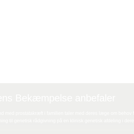
 nationalt arbejder forskere på at finde biomarkører, gener eller 
kan bruge måling af PSA og andre oplysninger til mere præcist 
vn af behandling for prostatakræft.
e viden om mandens individuelle risiko for at udvikle pros
for, hvem der har behov for tidlig opsporing. Desværre e
en og teknologi endnu ikke.
ens Bekæmpelse anbefaler
 med prostatakræft i familien taler med deres læge om behov f
ing til genetisk rådgivning på en klinisk genetisk afdeling i der