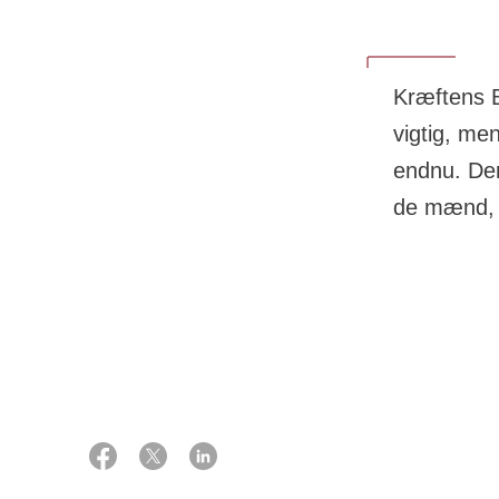
Kræftens B
vigtig, me
endnu. Der
de mænd, d
12 januar 2026
Hvert
år får kn
prostatakræft 
år af sygdomme