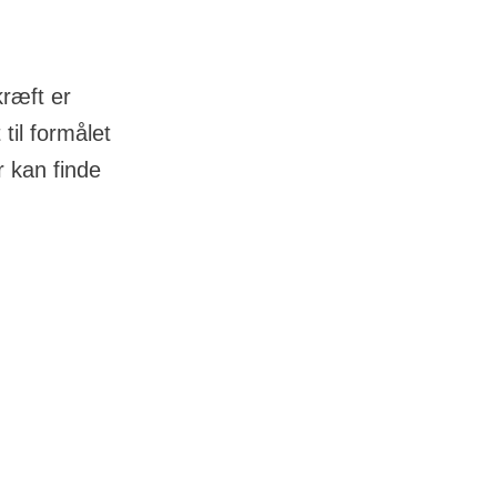
ræft er
til formålet
 kan finde
d er
nd dør hvert
ræft, og