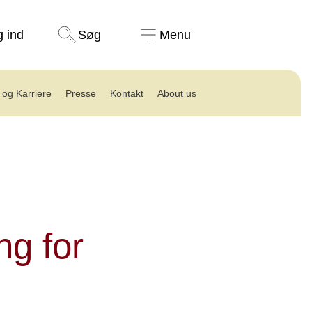
Støt nu
g ind
Søg
Menu
 og Karriere
Presse
Kontakt
About us
 for prostatakræft
g for