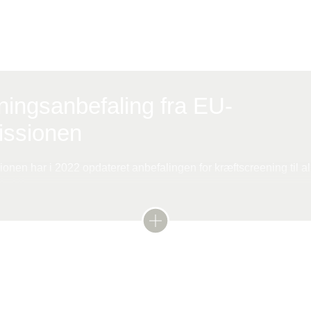
ingsanbefaling fra EU-
ssionen
nen har i 2022 opdateret anbefalingen for kræftscreening til al
e [4].
af en evidensgennemgang og en ekspert vurdering lægges op ti
nologi skal inddrages i nye programmer [5].
så lagt op til, at medlemslandene overvejer behovet for
velig prostatakræft og genetisk rådgivning på vores h
ogrammer for lungekræft, prostatakræft og mavekræft [6].
prostatakræft