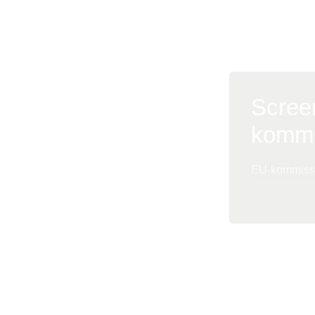
Screen
kommi
EU-kommissio
medlemsland
På baggrund 
viden og tek
Der bliver og
Læs mere om ar
screeningspr
Screening for 