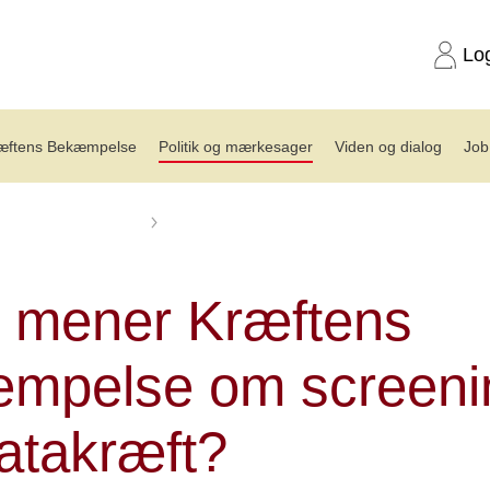
Lo
æftens Bekæmpelse
Politik og mærkesager
Viden og dialog
Job
ræftens Bekæmpelse
Det mener Kræftens Bekæmpelse om screening
 mener Kræftens
mpelse om screenin
atakræft?