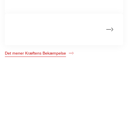
alkohol og kræft?
Hvad mener Kræftens Bekæmpelse om
palliation?
Det mener Kræftens Bekæmpelse
Kræftens Bekæmpelse
Strandboulevarden 49