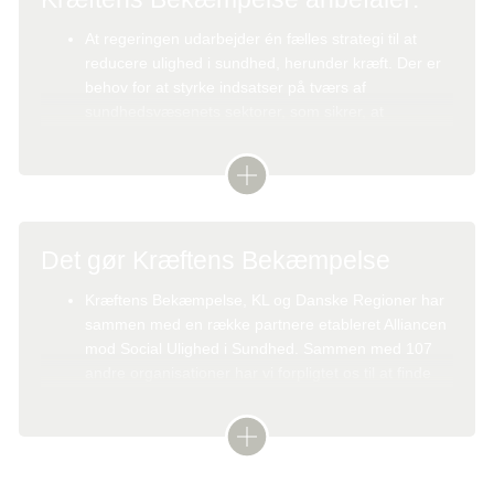
At regeringen udarbejder én fælles strategi til at
reducere ulighed i sundhed, herunder kræft. Der er
behov for at styrke indsatser på tværs af
sundhedsvæsenets sektorer, som sikrer, at
forebyggelses- og sundhedstilbud når ud til alle
patientgrupper uafhængigt af social position og
geografi.
Det gør Kræftens Bekæmpelse
At regeringen afsætter dedikerede ressourcer til
indsatser, som er målrettet patienter med størst
Kræftens Bekæmpelse, KL og Danske Regioner har
behov.
sammen med en række partnere etableret Alliancen
mod Social Ulighed i Sundhed. Sammen med 107
andre organisationer har vi forpligtet os til at finde
At sundhedsvæsenet i endnu højere grad er
løsninger og afprøver initiativer, som mindsker social
systematisk, proaktivt og opsøgende i forhold til
ulighed i sundhed.
sårbare patienter. Sundhedsprofessionelle skal
tilbydes kompetenceudvikling i patientkontakt og skal
have mulighed for at yde støtte og prioritere tid til