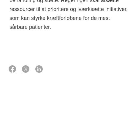
behandling og støtte. Regeringen skal afsætte
ressourcer til at prioritere og iværksætte initiativer,
som kan styrke kræftforløbene for de mest
sårbare patienter.
26 februar 2024
Hvert år får ca. 45.000 mennesker i Danmark konstateret
kræft. Langt flere end tidligere overlever sygdommen, men
den positive udvikling gælder desværre ikke alle. Der er