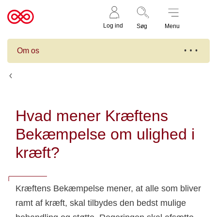
Støt nu
Til
Log ind
Søg
Menu
cancer.dk
Om os
Det mener Kræftens Bekæmpelse
Hvad mener Kræftens
Bekæmpelse om ulighed i
kræft?
Kræftens Bekæmpelse mener, at alle som bliver
ramt af kræft, skal tilbydes den bedst mulige