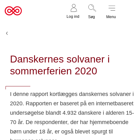
Støt nu
Til
Log ind
Søg
Menu
cancer.dk
Udgivelser
Danskernes solvaner i
sommerferien 2020
I denne rapport kortlægges danskernes solvaner i
2020. Rapporten er baseret på en internetbaseret
undersøgelse blandt 4.932 danskere i alderen 15-
70 år. De respondenter, der har hjemmeboende
børn under 18 år, er også blevet spurgt til