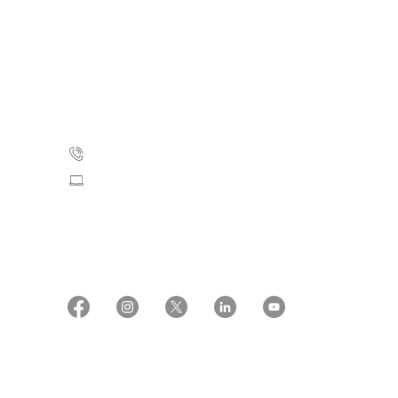
Kræftens Bekæmpelse
Strandboulevarden 49
2100 København Ø
35 25 75 00
Skriv til os
CVR: 55629013
EAN numre