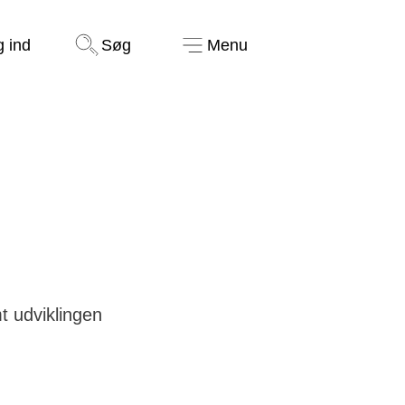
Støt nu
g ind
Søg
Menu
t udviklingen