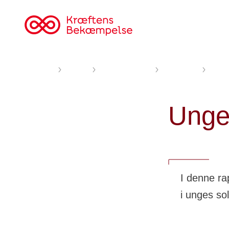
Til
cancer.dk
Forsiden
Om os
Viden og dialog
Udgivelser
Unges
Unge
I denne ra
i unges so