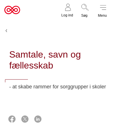
Støt nu
Til
Log ind
Søg
Menu
cancer.dk
Udgivelser
Samtale, savn og
fællesskab
- at skabe rammer for sorggrupper i skoler