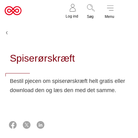
Støt nu
Til
Log ind
Søg
Menu
cancer.dk
Udgivelser
Spiserørskræft
Bestil pjecen om spiserørskræft helt gratis eller
download den og læs den med det samme.