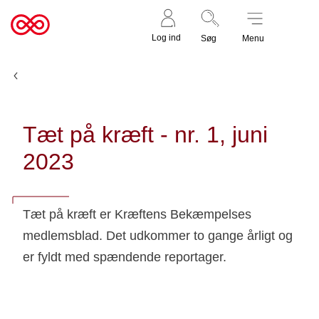
Støt nu
Til
Log ind
Søg
Menu
cancer.dk
Udgivelser
Tæt på kræft - nr. 1, juni
2023
Tæt på kræft er Kræftens Bekæmpelses
medlemsblad. Det udkommer to gange årligt og
er fyldt med spændende reportager.