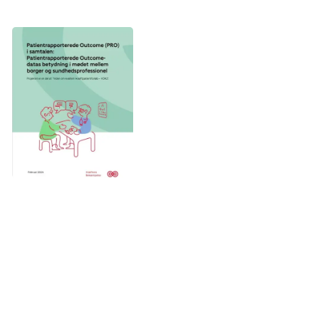
mellem borger og sundhedsprofessionel
En særlig tak til alle involverende på Center for Kræft og Sundhed,
Københavns kommune for deres bidrag til projektet.
Referencer: 1. PRO-sekretariatet, Det nationale arbejde med PRO. 2017.
Viden om kræft
Rapport