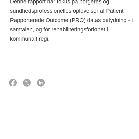
Denne rapport har fokus på borgeres og
sundhedsprofessionelles oplevelser af Patient
Rapporterede Outcome (PRO) datas betydning - i
samtalen, og for rehabiliteringsforløbet i
kommunalt regi.
13 februar 2024
Patient Reported Outcome (PRO-data) er
"Patientrapporterede data, der omhandler patientens