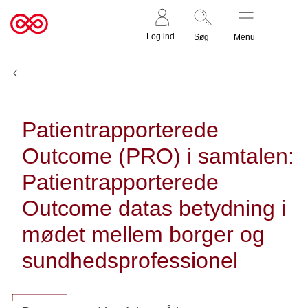
Støt nu
Til
Log ind
Søg
Menu
cancer.dk
Udgivelser
Patientrapporterede
Outcome (PRO) i samtalen:
Patientrapporterede
Outcome datas betydning i
mødet mellem borger og
sundhedsprofessionel