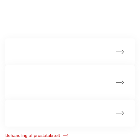
Læs om andre behandlingsmuligheder
Overvågning ved lavrisiko prostatakræft
Operation - når kræften er afgrænset til
prostata
Overblik: Forstå behandlingsmulighederne
Behandling af prostatakræft