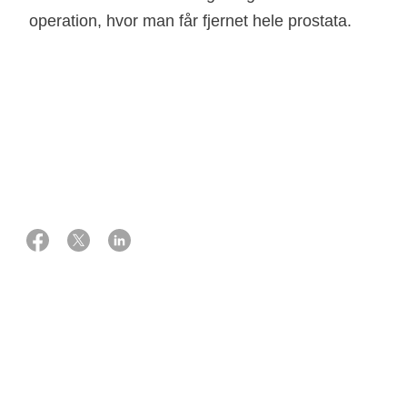
operation, hvor man får fjernet hele prostata.
08 juli 2024
Eksperter:
Afdelingslæge, ph.d., urolog
Peter Østergren
Overlæge ph.d., onkolog
Jimmi Søndergaard
Kort om behandlingen