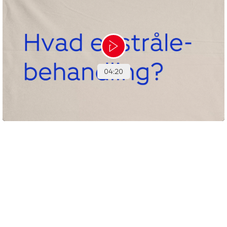
Se video, der viser, hvordan strålebehandling foregår.
Tekst:
Digital redaktør Anette S. Jakobsen og lægefaglig redaktør Elisabeth
Kjems
Denne tekst er skrevet af rigtige mennesker – læs mere om,
hvordan
teksterne på cancer.dk bliver til.