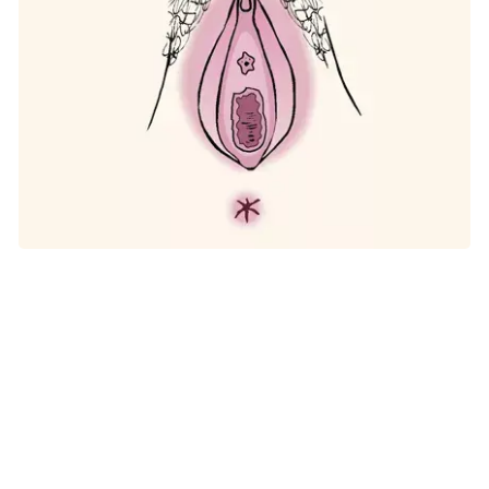
De ydre kvindelige kønsorganer består af området omkring
skedeindgangen, de små og store kønslæber, klitoris og
mellemkødet. Illustration: Lotte Clevin
Hvad er tegnene på vulvacancer?
Symptomerne på vulvacancer er som regel kløe, irritation
og et sår der ikke vil hele i de ydre kønsorganer. Senere
hen kan der opstå blødninger, knudedannelse og smerter.