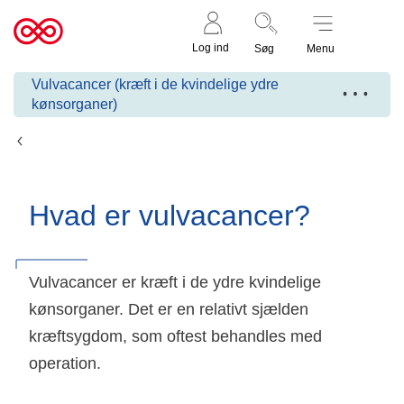
Støt nu
Til
Log ind
Søg
Menu
cancer.dk
Vulvacancer (kræft i de kvindelige ydre
kønsorganer)
Fakta om vulvacancer
Hvad er vulvacancer?
Vulvacancer er kræft i de ydre kvindelige
kønsorganer. Det er en relativt sjælden
kræftsygdom, som oftest behandles med
operation.