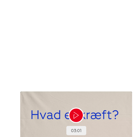
Opfølgningsbesøgene giver også en god anledning til at
få talt med sin læge om sine spørgsmål, tanker og
bekymringer.
Tekst: Digital redaktør Petra Bang-Andersen og lægefaglig redaktør
Elisabeth Kjems
Denne tekst er skrevet af rigtige mennesker – læs mere om,
hvordan
teksterne på cancer.dk bliver til.