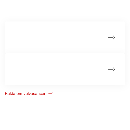
Mere om vulvacancer
Årsager til vulvacancer (kræft i kvindens
ydre kønsorganer)
Statistik om vulvacancer (kræft i de ydre
kvindelige kønsorganer)
Fakta om vulvacancer