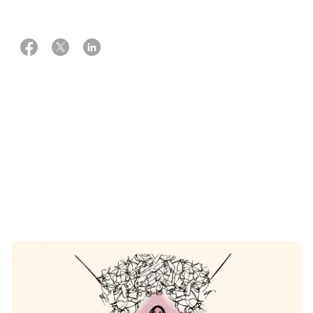
Om kvindens ydre kønsorganer
De ydre kønsorganer består af kønslæberne, klitoris,
mellemkødet og området omkring skedeindgangen.