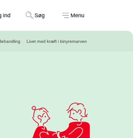
Støt nu
g ind
Søg
Menu
Behandling
Livet med kræft i binyremarven