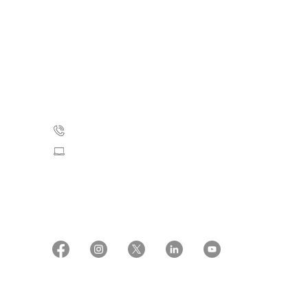
Kræftens Bekæmpelse
Strandboulevarden 49
2100 København Ø
35 25 75 00
Skriv til os
CVR: 55629013
EAN numre