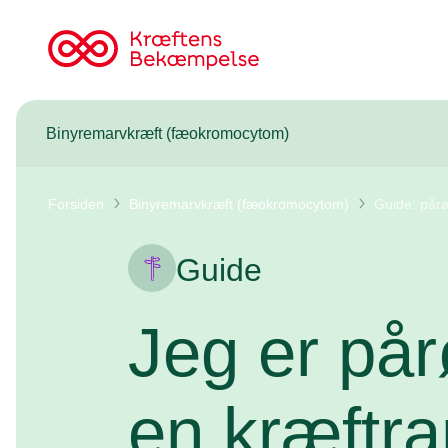
Til
cancer.dk
Binyremarvkræft (fæokromocytom)
Forsiden
Binyremarvkræft (fæokromocytom)
Guide: pår
Guide
Jeg er pår
en kræftr