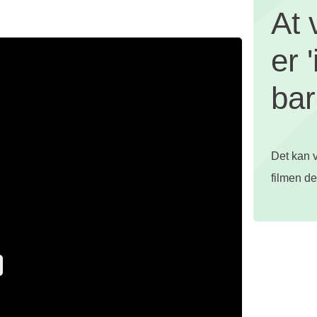
At 
er 
bar
Det kan v
filmen de