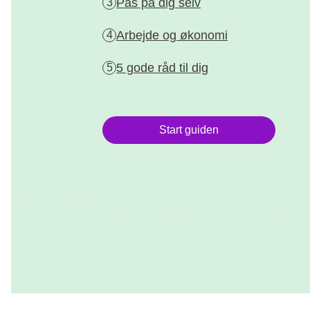
Pas på dig selv
3
Arbejde og økonomi
4
5 gode råd til dig
5
Start guiden